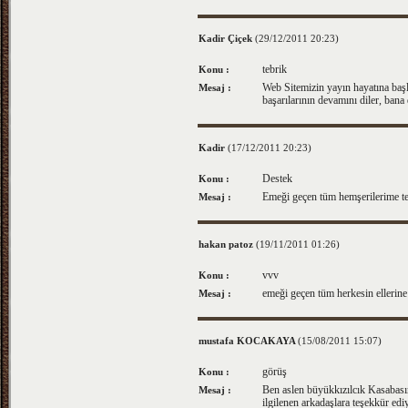
Kadir Çiçek
(29/12/2011 20:23)
tebrik
Konu :
Web Sitemizin yayın hayatına baş
Mesaj :
başarılarının devamını diler, ban
Kadir
(17/12/2011 20:23)
Destek
Konu :
Emeği geçen tüm hemşerilerime teş
Mesaj :
hakan patoz
(19/11/2011 01:26)
vvv
Konu :
emeği geçen tüm herkesin ellerine 
Mesaj :
mustafa KOCAKAYA
(15/08/2011 15:07)
görüş
Konu :
Ben aslen büyükkızılcık Kasabas
Mesaj :
ilgilenen arkadaşlara teşekkür e