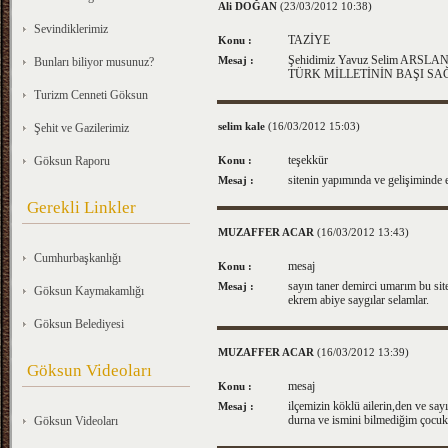
Ali DOĞAN
(23/03/2012 10:38)
Sevindiklerimiz
TAZİYE
Konu :
Şehidimiz Yavuz Selim ARSLAN'a 
Mesaj :
Bunları biliyor musunuz?
TÜRK MİLLETİNİN BAŞI S
Turizm Cenneti Göksun
selim kale
(16/03/2012 15:03)
Şehit ve Gazilerimiz
teşekkür
Göksun Raporu
Konu :
sitenin yapımında ve gelişiminde
Mesaj :
Gerekli Linkler
MUZAFFER ACAR
(16/03/2012 13:43)
Cumhurbaşkanlığı
mesaj
Konu :
sayın taner demirci umarım bu sit
Mesaj :
Göksun Kaymakamlığı
ekrem abiye saygılar selamlar.
Göksun Belediyesi
MUZAFFER ACAR
(16/03/2012 13:39)
Göksun Videoları
mesaj
Konu :
ilçemizin köklü ailerin,den ve sa
Mesaj :
durna ve ismini bilmediğim çocukla
Göksun Videoları