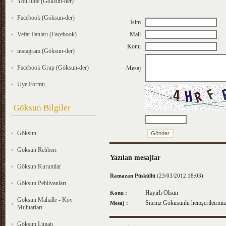
YouTube (Göksun-der)
Facebook (Göksun-der)
İsim
Vefat İlanları (Facebook)
Mail
Konu
instagram (Göksun-der)
Facebook Grup (Göksun-der)
Mesaj
Üye Formu
Göksun Bilgiler
Göksun
Göksun Rehberi
Yazılan mesajlar
Göksun Kurumlar
Ramazan Püsküllü
(23/03/2012 18:03)
Göksun Pehlivanları
Hayırlı Olsun
Konu :
Göksun Mahalle - Köy
Siteniz Gökusunlu hemşerileirmiz
Mesaj :
Muhtarları
Göksun Lügatı