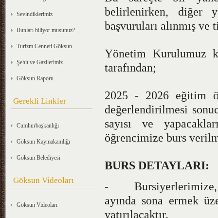
belirlenirken, diğer
Sevindiklerimiz
başvuruları alınmış ve ti
Bunları biliyor musunuz?
Turizm Cenneti Göksun
Yönetim Kurulumuz ka
Şehit ve Gazilerimiz
tarafından;
Göksun Raporu
2025 - 2026 eğitim ö
Gerekli Linkler
değerlendirilmesi sonu
sayısı ve yapacakla
Cumhurbaşkanlığı
öğrencimize burs verilme
Göksun Kaymakamlığı
Göksun Belediyesi
BURS DETAYLARI:
Göksun Videoları
- Bursiyerlerimize, 
ayında sona ermek üz
Göksun Videoları
yatırılacaktır.