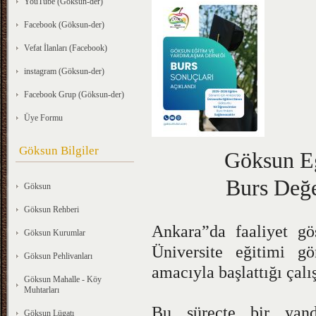
YouTube (Göksun-der)
Facebook (Göksun-der)
Vefat İlanları (Facebook)
instagram (Göksun-der)
Facebook Grup (Göksun-der)
Üye Formu
Göksun Bilgiler
Göksun E
Burs Değe
Göksun
Göksun Rehberi
Ankara”da faaliyet g
Göksun Kurumlar
Üniversite eğitimi g
Göksun Pehlivanları
amacıyla başlattığı çal
Göksun Mahalle - Köy
Muhtarları
Bu süreçte bir yand
Göksun Lügatı