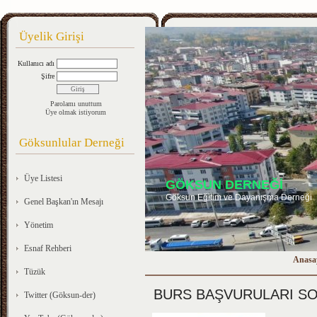
Üyelik Girişi
Kullanıcı adı
Şifre
Parolamı unuttum
Üye olmak istiyorum
Göksunlular Derneği
Üye Listesi
GÖKSUN DERNEĞİ
Göksun Eğitim ve Dayanışma Derneği
Genel Başkan'ın Mesajı
Yönetim
Esnaf Rehberi
Anasa
Tüzük
BURS BAŞVURULARI SO
Twitter (Göksun-der)