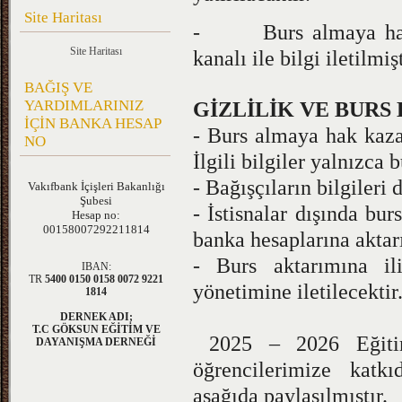
Site Haritası
- Burs almaya hak 
Site Haritası
kanalı ile bilgi iletilmişt
BAĞIŞ VE
YARDIMLARINIZ
GİZLİLİK VE BURS
İÇİN BANKA HESAP
- Burs almaya hak kazan
NO
İlgili bilgiler yalnızca b
- Bağışçıların bilgileri d
Vakıfbank
İçişleri Bakanlığı
Şubesi
- İstisnalar dışında bur
Hesap no:
00158007292211814
banka hesaplarına aktarı
- Burs aktarımına ili
IBAN:
TR
5400 0150 0158 0072 9221
yönetimine iletilecektir
1814
DERNEK ADI;
T.C GÖKSUN EĞİTİM VE
2025 – 2026 Eğitim
DAYANIŞMA DERNEĞİ
öğrencilerimize katkı
aşağıda paylaşılmıştır.