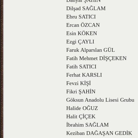
Danyal ŞAHİN
Dilşad SAĞLAM
Ebru SATICI
Ercan ÖZCAN
Esin KÖKEN
Ezgi ÇAYLI
Faruk Alparslan GÜL
Fatih Mehmet DİŞÇEKEN
Fatih SATICI
Ferhat KARSLI
Fevzi KİŞİ
Fikri ŞAHİN
Göksun Anadolu Lisesi Grubu
Halide OĞUZ
Halit ÇİÇEK
İbrahim SAĞLAM
Keziban DAĞAŞAN GEDİK