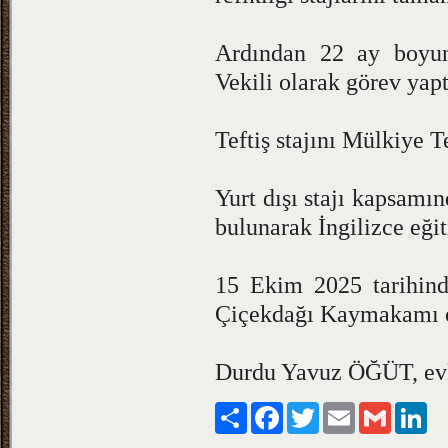
Ardından 22 ay boyu
Vekili olarak görev yapt
Teftiş stajını Mülkiye 
Yurt dışı stajı kapsamın
bulunarak İngilizce eğit
15 Ekim 2025 tarihinde
Çiçekdağı Ka
Durdu Yavuz ÖĞÜT, evli
Paylaş
Facebook
Twitter
Email
Gmail
Lin