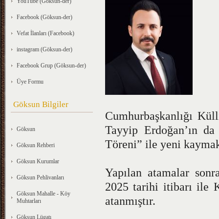
YouTube (Göksun-der)
Facebook (Göksun-der)
Vefat İlanları (Facebook)
instagram (Göksun-der)
Facebook Grup (Göksun-der)
Üye Formu
Göksun Bilgiler
Cumhurbaşkanlığı Kül
Tayyip Erdoğan’ın da
Göksun
Töreni” ile yeni kaymak
Göksun Rehberi
Göksun Kurumlar
Yapılan atamalar so
Göksun Pehlivanları
2025 tarihi itibarı ile
Göksun Mahalle - Köy
atanmıştır.
Muhtarları
Göksun Lügatı