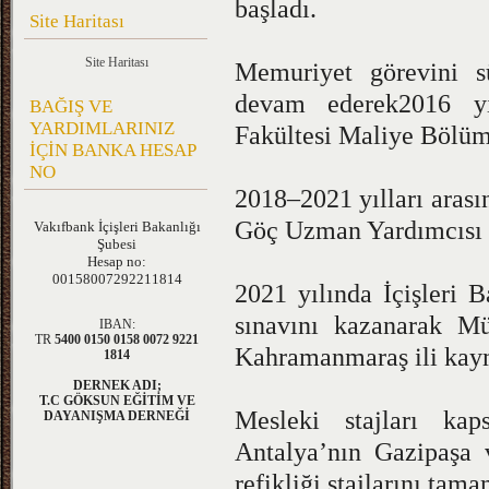
başladı.
Site Haritası
Site Haritası
Memuriyet görevini s
devam ederek2016 yıl
BAĞIŞ VE
YARDIMLARINIZ
Fakültesi Maliye Bölü
İÇİN BANKA HESAP
NO
2018–2021 yılları arası
Göç Uzman Yardımcısı o
Vakıfbank
İçişleri Bakanlığı
Şubesi
Hesap no:
00158007292211814
2021 yılında İçişleri
sınavını kazanarak Mü
IBAN:
TR
5400 0150 0158 0072 9221
Kahramanmaraş ili kaym
1814
DERNEK ADI;
T.C GÖKSUN EĞİTİM VE
Mesleki stajları kap
DAYANIŞMA DERNEĞİ
Antalya’nın Gazipaşa
refikliği stajlarını tama