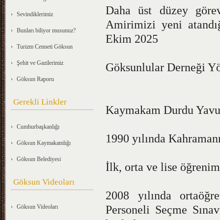
Daha üst düzey göre
Sevindiklerimiz
Amirimizi yeni atandığ
Bunları biliyor musunuz?
Ekim 2025
Turizm Cenneti Göksun
Şehit ve Gazilerimiz
Göksunlular Derneği Y
Göksun Raporu
Gerekli Linkler
Kaymakam Durdu Yav
Cumhurbaşkanlığı
1990 yılında Kahramanm
Göksun Kaymakamlığı
Göksun Belediyesi
İlk, orta ve lise öğren
Göksun Videoları
2008 yılında ortaöğ
Göksun Videoları
Personeli Seçme Sınav