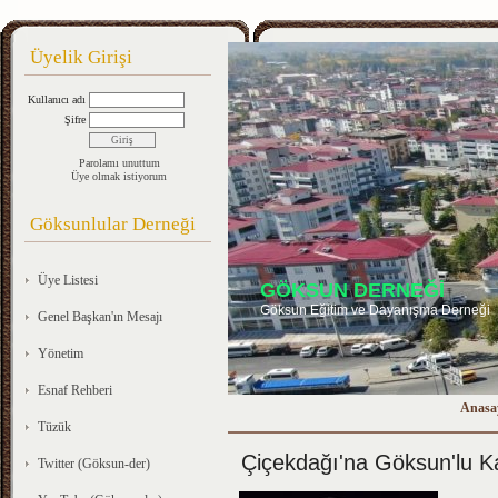
Üyelik Girişi
Kullanıcı adı
Şifre
Parolamı unuttum
Üye olmak istiyorum
Göksunlular Derneği
Üye Listesi
GÖKSUN DERNEĞİ
Göksun Eğitim ve Dayanışma Derneği
Genel Başkan'ın Mesajı
Yönetim
Esnaf Rehberi
Anasa
Tüzük
Çiçekdağı'na Göksun'lu 
Twitter (Göksun-der)