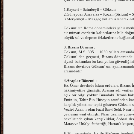
1.Kayseri – Saimbeyli – Göksun
2.Güneyden Anavarza – Kozan (Sisium) – 
3.Meryemçil – Mazgeç yolları izlenerek Adan
Göksun’ un Roma dönemindeki şehir merkez
ait mimari eserlerin kalıntılarına bile do
büyük sel ve deprem felaketlerine bağlama
3. Bizans Dönemi :
Göksun, M.S. 395 – 1030 yılları arasında
Göksun’ dan geçmesi, Bizans döneminde 
siyasî bakımdan bu kısa yolun güvenliğini 
Bizans devrinde Göksun’ un, aynı zamanda
arasındadır.
4.Araplar Dönemi :
Hz. Ömer devrinde İslam orduları, Bizans 
hâkimiyetine girmiştir. Avasım adı veril
açık bir bilgi yoktur. Buradaki Bizans hâ
Emin’in, Tahir Bin Hüseyin tarafından k
karşılık yönetime tepki gösteren Göksun s
Vezir-i Azam’ı olan Fazıl İbn-i Sehl, Nası
çevresini vaat etmiştir. Nasır üzerine yü
havalisinde çıkan karışıklıklar, Abbasi de
Maraş ve Urfa’yı fethettiği, Harran’ı kuşatt
H.205 senesinde, Halife Me’mun tarafında