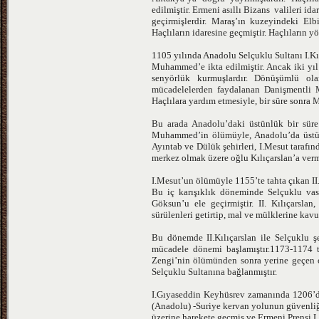
edilmiştir. Ermeni asıllı Bizans valileri i
geçirmişlerdir. Maraş’ın kuzeyindeki El
Haçlıların idaresine geçmiştir. Haçlıların y
1105 yılında Anadolu Selçuklu Sultanı I.Kı
Muhammed’e ikta edilmiştir. Ancak iki yıl 
senyörlük kurmuşlardır. Dönüşümlü ola
mücadelelerden faydalanan Danişmentli 
Haçlılara yardım etmesiyle, bir süre sonr
Bu arada Anadolu’daki üstünlük bir süre
Muhammed’in ölümüyle, Anadolu’da üstün
Ayıntab ve Dülük şehirleri, I.Mesut tarafı
merkez olmak üzere oğlu Kılıçarslan’a vermi
I.Mesut’un ölümüyle 1155’te tahta çıkan II. 
Bu iç karışıklık döneminde Selçuklu vas
Göksun’u ele geçirmiştir. II. Kılıçarsla
sürülenleri getirtip, mal ve mülklerine kav
Bu dönemde II.Kılıçarslan ile Selçuklu 
mücadele dönemi başlamıştır.1173-1174 
Zengi’nin ölümünden sonra yerine geçen oğ
Selçuklu Sultanına bağlanmıştır.
I.Gıyaseddin Keyhüsrev zamanında 1206’d
(Anadolu) -Suriye kervan yolunun güvenliğ
üzerine harekete geçmiş ve Ermeni Prensi Leo