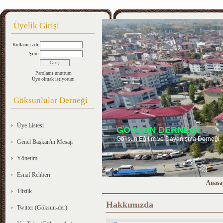
Üyelik Girişi
Kullanıcı adı
Şifre
Parolamı unuttum
Üye olmak istiyorum
Göksunlular Derneği
Üye Listesi
GÖKSUN DERNEĞİ
Göksun Eğitim ve Dayanışma Derneği
Genel Başkan'ın Mesajı
Yönetim
Esnaf Rehberi
Anasa
Tüzük
Hakkımızda
Twitter (Göksun-der)