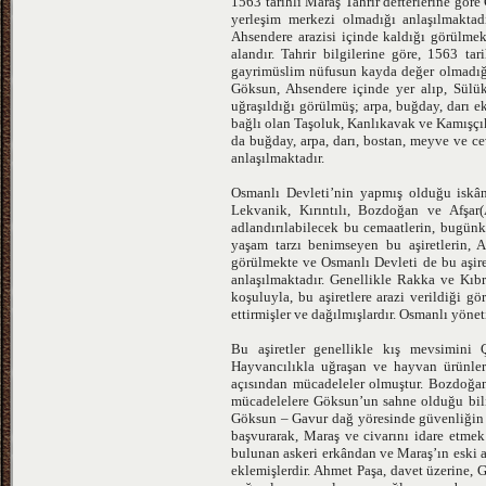
1563 tarihli Maraş Tahrir defterlerine gör
yerleşim merkezi olmadığı anlaşılmaktad
Ahsendere arazisi içinde kaldığı görülme
alandır. Tahrir bilgilerine göre, 1563 
gayrimüslim nüfusun kayda değer olmadığı 
Göksun, Ahsendere içinde yer alıp, Sülükl
uğraşıldığı görülmüş; arpa, buğday, darı 
bağlı olan Taşoluk, Kanlıkavak ve Kamışçık
da buğday, arpa, darı, bostan, meyve ve ce
anlaşılmaktadır.
Osmanlı Devleti’nin yapmış olduğu iskân 
Lekvanik, Kırıntılı, Bozdoğan ve Afşar(A
adlandırılabilecek bu cemaatlerin, bugü
yaşam tarzı benimseyen bu aşiretlerin, A
görülmekte ve Osmanlı Devleti de bu aşiret
anlaşılmaktadır. Genellikle Rakka ve Kıbr
koşuluyla, bu aşiretlere arazi verildiği 
ettirmişler ve dağılmışlardır. Osmanlı yöneti
Bu aşiretler genellikle kış mevsimini 
Hayvancılıkla uğraşan ve hayvan ürünleri
açısından mücadeleler olmuştur. Bozdoğan ve
mücadelelere Göksun’un sahne olduğu bili
Göksun – Gavur dağ yöresinde güvenliğin 
başvurarak, Maraş ve civarını idare etme
bulunan askeri erkândan ve Maraş’ın eski a
eklemişlerdir. Ahmet Paşa, davet üzerine, 