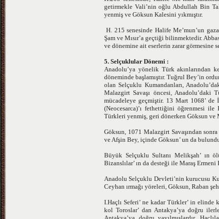
getirmekle Vali’nin oğlu Abdullah Bin Tah
yenmiş ve Göksun Kalesini yıkmıştır.
H. 215 senesinde Halife Me’mun’un gaza a
Şam ve Mısır’a geçtiği bilinmektedir. Abb
ve dönemine ait eserlerin zarar görmesine 
5. Selçuklular Dönemi :
Anadolu’ya yönelik Türk akınlarından ke
döneminde başlamıştır. Tuğrul Bey’in ordun
olan Selçuklu Kumandanları, Anadolu’daki 
Malazgirt Savaşı öncesi, Anadolu’daki Tü
mücadeleye geçmiştir. 13 Mart 1068’ de 
(Neocesarca)’ı fethettiğini öğrenmesi ile
Türkleri yenmiş, geri dönerken Göksun ve M
Göksun, 1071 Malazgirt Savaşından sonra 
ve Afşin Bey, içinde Göksun’ un da bulunduğ
Büyük Selçuklu Sultanı Melikşah’ ın ölü
Bizanslılar’ ın da desteği ile Maraş Ermeni
Anadolu Selçuklu Devleti’nin kurucusu Ku
Ceyhan ırmağı yöreleri, Göksun, Raban şehir 
I.Haçlı Seferi’ ne kadar Türkler’ in elinde 
kol Toroslar’ dan Antakya’ya doğru iler
Antakya’ya doğru yayılmışlardır. Haçlı