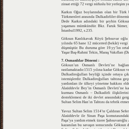
ziraat ettiği 72 vergi nüfuslu bir yerleşim ye
Karkın Oğuz boylarından olan bir Türk 
Türkmenleri arasında Dulkadirliler dönemin
Dede Karkın adındaki bir şeyhin Göksun
yaşaması mümkündür. Bkz. Faruk Sümer, (T
İstanbul1992, s.235.
Göksun Kanlıkavak Köyü Şehsuvar oğlu
yılında 65 hane 12 mücerred (bekâr) vergi 
düşmüştür. Bu duruma göre 19.yy’lın orta
Yaşar Baş-Rahmi Tekin, Maraş Vakıfları (D
7. Osmanlılar Dönemi :
Göksun’un Osmanlı Devleti’ne bağla
rastlamaktadır.1515 yılına kadar Göksun ve 
Dulkadiroğulları beyliği içinde ortaya çı
istemişlerdir. Dulkadiroğulları tahtına 
yardımları ile ülkeyi yönetme hakkını eld
Alaüddevle Bey’in Osmanlı Devleti’ne karş
kurması Osmanlı – Dulkadirli ilişkileri
desteklemesi de iki devlet arasındaki ge
Sultan Selim Han’ın Tahtını da tebrik etmem
Yavuz Sultan Selim 1514’te Çaldıran Sefer
Alaüddevle ile Sinan Paşa komutasındaki
Paşa’ya yardım etmek üzere Şahsuvaroğlu A
kazanılan bu savaşın sonucunda Göksun da