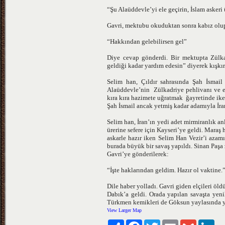
“Şu Alaüddevle’yi ele geçirin, İslam askeri
Gavri, mektubu okuduktan sonra kabız olu
“Hakkından gelebilirsen gel”
Diye cevap gönderdi. Bir mektupta Zülka
geldiği kadar yardım edesin” diyerek kışkırt
Selim han, Çıldır sahrasında Şah İsmail
Alaüddevle’nin Zülkadriye pehlivanı ve ell
kıra kıra hazimete uğratmak ğayretinde iken
Şah İsmail ancak yetmiş kadar adamıyla İran
Selim han, İran’ın yedi adet mirmiranlık an
ürerine sefere için Kayseri’ye geldi. Mara
askarle hazır iken Selim Han Vezir’i azam
burada büyük bir savaş yapıldı. Sinan Paşa 
Gavri’ye gönderilerek:
“İşte haklarından geldim. Hazır ol vaktine.
Dile haber yolladı. Gavri giden elçileri öld
Dabık’a geldi. Orada yapılan savaşta yeni
Türkmen kemikleri de Göksun yaylasında yı
View Larger Map
Paylaş
Facebook
Twitter
Email
Gmail
Lin