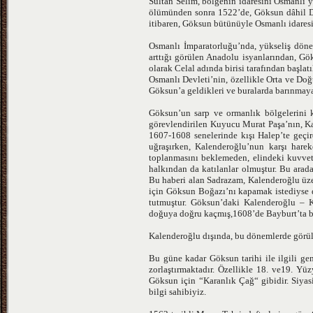
Sultan Selim, bölgenin idaresini Osmanlı’
ölümünden sonra 1522’de, Göksun dâhil Du
itibaren, Göksun bütünüyle Osmanlı idaresi
Osmanlı İmparatorluğu’nda, yükseliş döne
arttığı görülen Anadolu isyanlarından, Gök
olarak Celal adında birisi tarafından başlat
Osmanlı Devleti’nin, özellikle Orta ve Doğ
Göksun’a geldikleri ve buralarda barınmaya 
Göksun’un sarp ve ormanlık bölgelerini ke
görevlendirilen Kuyucu Murat Paşa’nın, K
1607-1608 senelerinde kışı Halep’te geçi
uğraşırken, Kalenderoğlu’nun karşı hare
toplanmasını beklemeden, elindeki kuvvet
halkından da katılanlar olmuştur. Bu arad
Bu haberi alan Sadrazam, Kalenderoğlu üz
için Göksun Boğazı’nı kapamak istediyse 
tutmuştur. Göksun’daki Kalenderoğlu – 
doğuya doğru kaçmış,1608’de Bayburt’ta bo
Kalenderoğlu dışında, bu dönemlerde görüle
Bu güne kadar Göksun tarihi ile ilgili gen
zorlaştırmaktadır. Özellikle 18. ve19. Yü
Göksun için “Karanlık Çağ“ gibidir. Siyas
bilgi sahibiyiz.