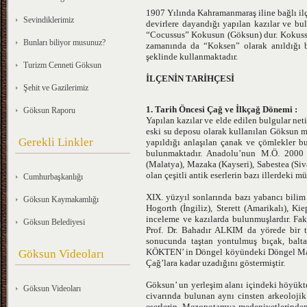
1907 Yılında Kahramanmaraş iline bağlı ilçe
Sevindiklerimiz
devirlere dayandığı yapılan kazılar ve bu
“Cocussus” Kokusun (Göksun) dur. Kokuss
Bunları biliyor musunuz?
zamanında da “Koksen” olarak anıldığı b
şeklinde kullanmaktadır.
Turizm Cenneti Göksun
İLÇENİN TARİHÇESİ
Şehit ve Gazilerimiz
1. Tarih Öncesi Çağ ve İlkçağ Dönemi :
Göksun Raporu
Yapılan kazılar ve elde edilen bulgular net
eski su deposu olarak kullanılan Göksun m
Gerekli Linkler
yapıldığı anlaşılan çanak ve çömlekler b
bulunmaktadır. Anadolu’nun M.Ö. 2000 y
(Malatya), Mazaka (Kayseri), Sabestea (Si
olan çeşitli antik eserlerin bazı illerdeki m
Cumhurbaşkanlığı
XIX. yüzyıl sonlarında bazı yabancı bili
Göksun Kaymakamlığı
Hogorth (İngiliz), Sterett (Amarikalı), K
inceleme ve kazılarda bulunmuşlardır. Fak
Göksun Belediyesi
Prof. Dr. Bahadır ALKIM da yörede bir t
sonucunda taştan yontulmuş bıçak, balta 
KÖKTEN’ in Döngel köyündeki Döngel Mağara
Göksun Videoları
Çağ’lara kadar uzadığını göstermiştir.
Göksun’ un yerleşim alanı içindeki höyükte
Göksun Videoları
civarında bulunan aynı cinsten arkeolojik 
eserlerin, Mezopotamya medeniyetlerinden b