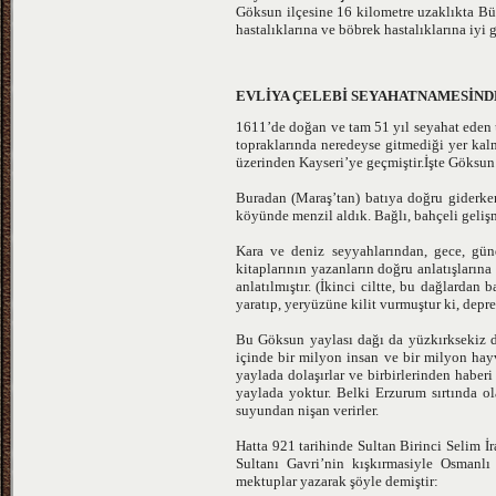
Göksun ilçesine 16 kilometre uzaklıkta Büy
hastalıklarına ve böbrek hastalıklarına iyi g
EVLİYA ÇELEBİ SEYAHATNAMESİN
1611’de doğan ve tam 51 yıl seyahat eden ü
topraklarında neredeyse gitmediği yer kal
üzerinden Kayseri’ye geçmiştir.İşte Göksun
Buradan (Maraş’tan) batıya doğru giderke
köyünde menzil aldık. Bağlı, bahçeli gelişm
Kara ve deniz seyyahlarından, gece, gün
kitaplarının yazanların doğru anlatışların
anlatılmıştır. (İkinci ciltte, bu dağlard
yaratıp, yeryüzüne kilit vurmuştur ki, dep
Bu Göksun yaylası dağı da yüzkırksekiz dağ
içinde bir milyon insan ve bir milyon hay
yaylada dolaşırlar ve birbirlerinden haber
yaylada yoktur. Belki Erzurum sırtında ol
suyundan nişan verirler.
Hatta 921 tarihinde Sultan Birinci Selim İ
Sultanı Gavri’nin kışkırmasiyle Osmanlı
mektuplar yazarak şöyle demiştir: