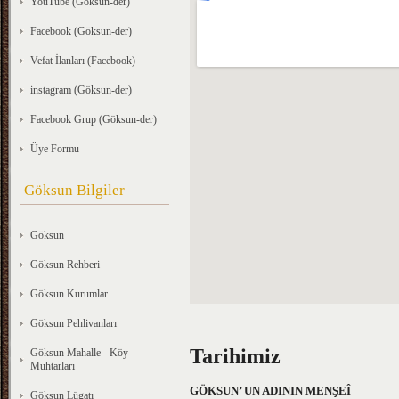
YouTube (Göksun-der)
Facebook (Göksun-der)
Vefat İlanları (Facebook)
instagram (Göksun-der)
Facebook Grup (Göksun-der)
Üye Formu
Göksun Bilgiler
Göksun
Göksun Rehberi
Göksun Kurumlar
Göksun Pehlivanları
Tarihimiz
Göksun Mahalle - Köy
Muhtarları
GÖKSUN’ UN ADININ MENŞEÎ
Göksun Lügatı