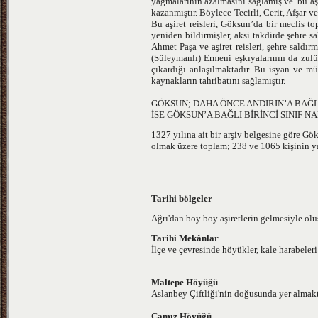
yağmalarının azalmasını sağlamış ve bu aş
kazanmıştır. Böylece Tecirli, Cerit, Afşar v
Bu aşiret reisleri, Göksun’da bir meclis 
yeniden bildirmişler, aksi takdirde şehre 
Ahmet Paşa ve aşiret reisleri, şehre saldır
(Süleymanlı) Ermeni eşkıyalarının da zul
çıkardığı anlaşılmaktadır. Bu isyan ve m
kaynakların tahribatını sağlamıştır.
GÖKSUN; DAHA ÖNCE ANDIRIN’A BAĞLI 
İSE GÖKSUN’A BAĞLI BİRİNCİ SINIF 
1327 yılına ait bir arşiv belgesine göre G
olmak üzere toplam; 238 ve 1065 kişinin y
Tarihi bölgeler
Ağrı'dan boy boy aşiretlerin gelmesiyle olu
Tarihi Mekânlar
İlçe ve çevresinde höyükler, kale harabeler
Maltepe Höyüğü
Aslanbey Çiftliği'nin doğusunda yer almakt
Camız Höyüğü