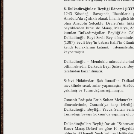
6. Dulkadiroğluları Beyliği Dönemi (1337
1243 Kösedağ Savaşında, İlhanlılar’a y
Anadolu’da ağırlıklı olarak İlhanlı gücü hi
olan Anadolu Selçuklu Devleti’nin hâkim
beyliklerden birisi de Maraş, Malatya, 
kurulan Dulkadiroğulları Beyliği’dir. G
Dulkadiroğlu Beyi Sevli Bey döneminde,
(1387). Sevli Bey’in babası Halil’in ölümü
kendi topraklarına katmak istemişlerdi
kaybetmiştir.
Dulkadiroğlu – Memluklu mücadelelerinde
bilinmektedir. Dulkadir Beyi Şahsuvar Be
tarafından kazanılmıştır.
Safavi Hükümdarı Şah İsmail’in Dulkadi
mevkiinde sıcak anlar yaşanmıştır. Alaüd
çekilmiş ve Turna dağına sığınmıştır.
Osmanlı Padişahı Fatih Sultan Mehmet’in y
dönemlerinde, Osmanlı’ya karşı izlediği
Dulkadiroğlu Beyliği, Yavuz Sultan Selim
Turnadağı Savaşı Göksun’da yapılmış olup,
Dulkadiroğulları Beyliği’ne ait “Şahsuv
Kars-ı Maraş Defteri’ ne göre 16. yüzyıl
nüfuslu, 33 haneli, Şeyh Selman Halife de