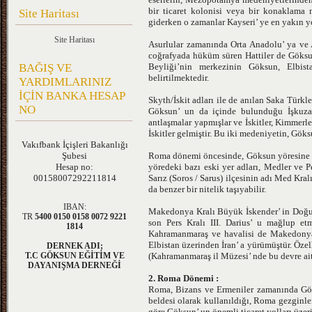
bir ticaret kolonisi veya bir konaklama m
Site Haritası
giderken o zamanlar Kayseri’ ye en yakın y
Site Haritası
Asurlular zamanında Orta Anadolu’ ya ve 
coğrafyada hüküm süren Hattiler de Göksun
BAĞIŞ VE
Beyliği’nin merkezinin Göksun, Elbi
belirtilmektedir.
YARDIMLARINIZ
İÇİN BANKA HESAP
Skyth/İskit adları ile de anılan Saka Türk
NO
Göksun’ un da içinde bulunduğu İşkuzay 
antlaşmalar yapmışlar ve İskitler, Kimmerl
İskitler gelmiştir. Bu iki medeniyetin, G
Vakıfbank
İçişleri Bakanlığı
Şubesi
Roma dönemi öncesinde, Göksun yöresine ha
Hesap no:
yöredeki bazı eski yer adları, Medler ve P
00158007292211814
Sarız (Soros / Sarus) ilçesinin adı Med Kr
da benzer bir nitelik taşıyabilir.
IBAN:
Makedonya Kralı Büyük İskender’ in Doğu S
TR
5400 0150 0158 0072 9221
son Pers Kralı III. Darius’ u mağlup et
1814
Kahramanmaraş ve havalisi de Makedonyal
Elbistan üzerinden İran’ a yürümüştür. Öze
DERNEK ADI;
T.C GÖKSUN EĞİTİM VE
(Kahramanmaraş il Müzesi’ nde bu devre ait 
DAYANIŞMA DERNEĞİ
2. Roma Dönemi :
Roma, Bizans ve Ermeniler zamanında Gök
beldesi olarak kullanıldığı, Roma gezginl
göre Göksun’ un önemli ticaret yolları üze