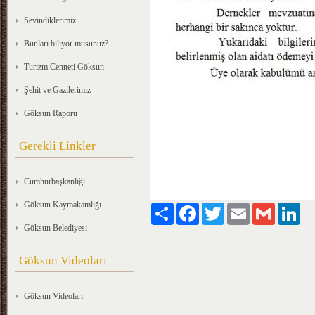
Sevindiklerimiz
Bunları biliyor musunuz?
Turizm Cenneti Göksun
Şehit ve Gazilerimiz
Göksun Raporu
Gerekli Linkler
Cumhurbaşkanlığı
Göksun Kaymakamlığı
Paylaş
Facebook
Twitter
Email
Gmail
Lin
Göksun Belediyesi
Göksun Videoları
Göksun Videoları