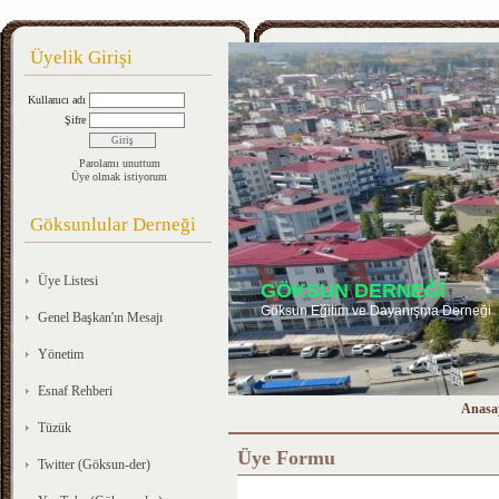
Üyelik Girişi
Kullanıcı adı
Şifre
Parolamı unuttum
Üye olmak istiyorum
Göksunlular Derneği
Üye Listesi
GÖKSUN DERNEĞİ
Göksun Eğitim ve Dayanışma Derneği
Genel Başkan'ın Mesajı
Yönetim
Esnaf Rehberi
Anasa
Tüzük
Üye Formu
Twitter (Göksun-der)