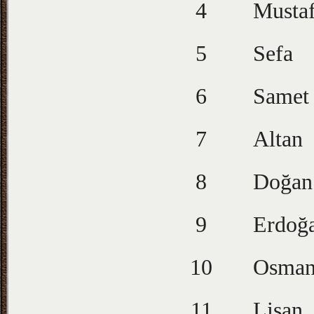
4
Musta
5
Sefa
6
Samet
7
Altan
8
Doğan
9
Erdoğ
10
Osma
11
Lisan