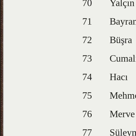
70
Yalçın
71
Bayra
72
Büşra
73
Cumal
74
Hacı
75
Mehm
76
Merve
77
Süley