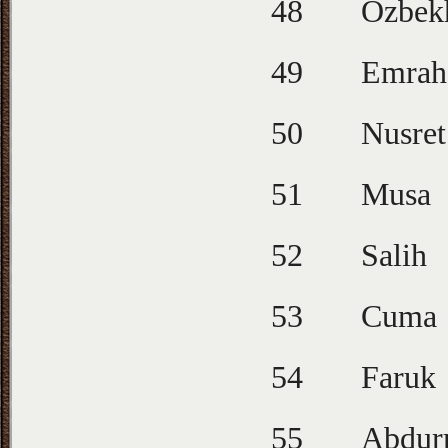
48
Özbek
49
Emrah
50
Nusret
51
Musa
52
Salih
53
Cuma
54
Faruk
55
Abdur