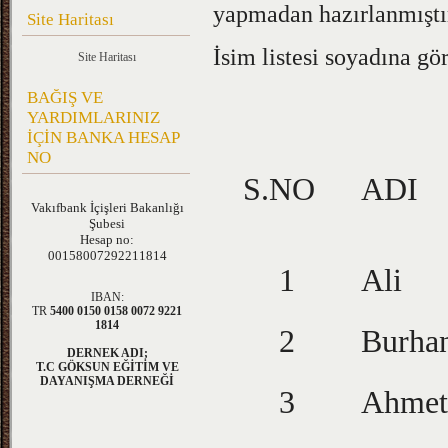
yapmadan hazırlanmıştı
Site Haritası
İsim listesi soyadına gör
Site Haritası
BAĞIŞ VE
YARDIMLARINIZ
İÇİN BANKA HESAP
NO
S.NO
A
Vakıfbank
İçişleri Bakanlığı
Şubesi
Hesap no:
00158007292211814
1
Ali
IBAN:
TR
5400 0150 0158 0072 9221
1814
2
Burha
DERNEK ADI;
T.C GÖKSUN EĞİTİM VE
DAYANIŞMA DERNEĞİ
3
Ahmet