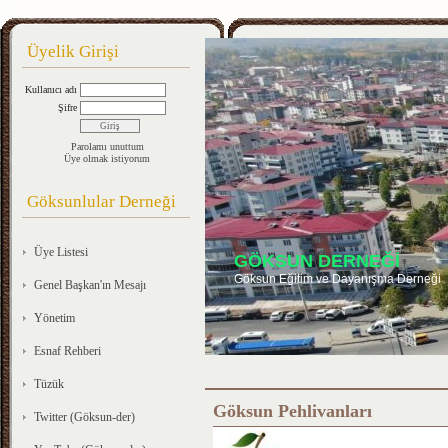
Üyelik Girişi
Kullanıcı adı
Şifre
Parolamı unuttum
Üye olmak istiyorum
Göksunlular Derneği
Üye Listesi
GÖKSUN DERNEĞİ
Göksun Eğitim ve Dayanışma Derneği
Genel Başkan'ın Mesajı
Yönetim
Esnaf Rehberi
Tüzük
Göksun Pehlivanları
Twitter (Göksun-der)