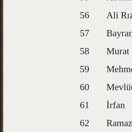
56
Ali Rı
57
Bayra
58
Murat
59
Mehme
60
Mevlü
61
İrfan
62
Ramaz