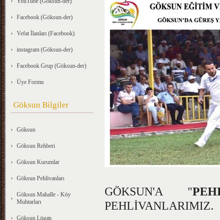
YouTube (Göksun-der)
Facebook (Göksun-der)
Vefat İlanları (Facebook)
instagram (Göksun-der)
Facebook Grup (Göksun-der)
Üye Formu
Göksun Bilgiler
Göksun
Göksun Rehberi
Göksun Kurumlar
Göksun Pehlivanları
GÖKSUN'A "
PEH
Göksun Mahalle - Köy
Muhtarları
PEHLİVANLARIMIZ.
Göksun Lügatı