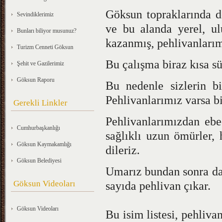
Göksun topraklarında d
Sevindiklerimiz
ve bu alanda yerel, ul
Bunları biliyor musunuz?
kazanmış, pehlivanlarım
Turizm Cenneti Göksun
Bu çalışma biraz kısa sü
Şehit ve Gazilerimiz
Göksun Raporu
Bu nedenle sizlerin b
Pehlivanlarımız varsa bi
Gerekli Linkler
Pehlivanlarımızdan ebed
Cumhurbaşkanlığı
sağlıklı uzun ömürler, 
Göksun Kaymakamlığı
dileriz.
Göksun Belediyesi
Umarız bundan sonra da
Göksun Videoları
sayıda pehlivan çıkar.
Göksun Videoları
Bu isim listesi, pehliva