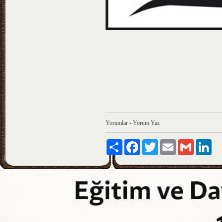
Yorumlar
-
Yorum Yaz
Paylaş
Facebook
Twitter
Email
Gmail
Lin