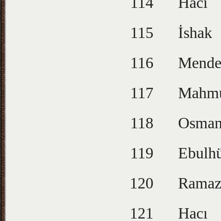
114
Hacı
115
İshak
116
Mende
117
Mahm
118
Osma
119
Ebulh
120
Ramaz
121
Hacı