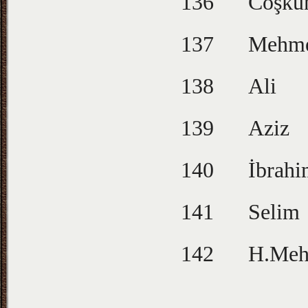
136
Coşku
137
Mehm
138
Ali
139
Aziz
140
İbrah
141
Selim
142
H.Me