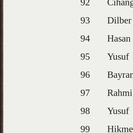
92
Cihang
93
Dilber
94
Hasan
95
Yusuf
96
Bayra
97
Rahmi
98
Yusuf
99
Hikme