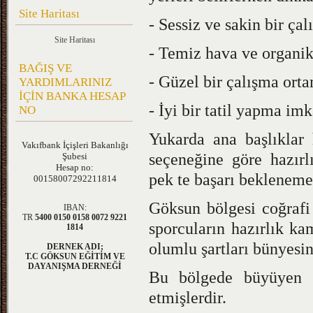
Site Haritası
- Sessiz ve sakin bir ça
Site Haritası
- Temiz hava ve organik
BAĞIŞ VE
- Güzel bir çalışma orta
YARDIMLARINIZ
İÇİN BANKA HESAP
- İyi bir tatil yapma imk
NO
Yukarda ana başlıklar h
Vakıfbank
İçişleri Bakanlığı
seçeneğine göre hazır
Şubesi
Hesap no:
pek te başarı bekleneme
00158007292211814
Göksun bölgesi coğrafi
IBAN:
TR
5400 0150 0158 0072 9221
sporcuların hazırlık kam
1814
olumlu şartları bünyesi
DERNEK ADI;
T.C GÖKSUN EĞİTİM VE
DAYANIŞMA DERNEĞİ
Bu bölgede büyüyen g
etmişlerdir.