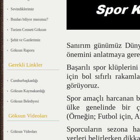
Sevindiklerimiz
Bunları biliyor musunuz?
Turizm Cenneti Göksun
Şehit ve Gazilerimiz
Sanırım günümüz Dünya
Göksun Raporu
önemini anlatmaya ger
Gerekli Linkler
Başarılı spor klüplerin
için bol sıfırlı rakaml
Cumhurbaşkanlığı
görüyoruz.
Göksun Kaymakamlığı
Spor amaçlı harcanan b
Göksun Belediyesi
ülke genelinde bir ç
(Örneğin; Futbol için, 
Göksun Videoları
Sporcuların sezona ha
Göksun Videoları
yerleri belirlerken dikka