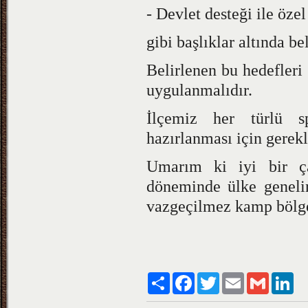
- Devlet desteği ile öze
gibi başlıklar altında be
Belirlenen bu hedefleri 
uygulanmalıdır.
İlçemiz her türlü sp
hazırlanması için gerekl
Umarım ki iyi bir ça
döneminde ülke genelin
vazgeçilmez kamp bölg
Paylaş
Facebook
Twitter
Email
Gmail
Lin