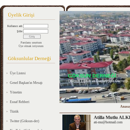
Üyelik Girişi
Kullanıcı adı
Şifre
Parolamı unuttum
Üye olmak istiyorum
Göksunlular Derneği
Üye Listesi
GÖKSUN DERNEĞİ
Göksun Eğitim ve Dayanışma Derneği
Genel Başkan'ın Mesajı
Yönetim
Esnaf Rehberi
Anasa
Tüzük
Atilla Mutlu ALK
Twitter (Göksun-der)
ati-mu@hotmail.com