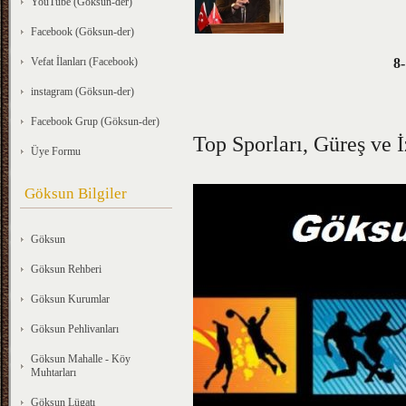
YouTube (Göksun-der)
Facebook (Göksun-der)
Vefat İlanları (Facebook)
8-
instagram (Göksun-der)
Facebook Grup (Göksun-der)
Top Sporları, Güreş ve 
Üye Formu
Göksun Bilgiler
Göksun
Göksun Rehberi
Göksun Kurumlar
Göksun Pehlivanları
Göksun Mahalle - Köy
Muhtarları
Göksun Lügatı