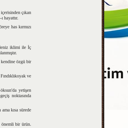
çerisinden çıkan
ı hayattır.
eye has kırmızı
iz iklimi ile İç
anmıştır.
 kendine özgü bir
 Fındıklıkoyak ve
ksun'da yetişen
 geçiş noktasında
n ama kısa sürede
 önemli bir ürün.