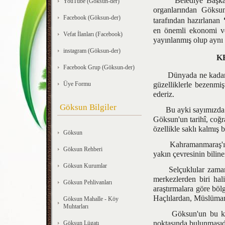
Belediye Başkanımız
YouTube (Göksun-der)
organlarından Göksun
Facebook (Göksun-der)
tarafından hazırlanan
en önemli ekonomi ve
Vefat İlanları (Facebook)
yayınlanmış olup aynı 
instagram (Göksun-der)
K
Facebook Grup (Göksun-der)
Dünyada ne kadar insa
Üye Formu
güzelliklerle bezenmiş
ederiz.
Göksun Bilgiler
Bu ayki sayımızda bu c
Göksun'un tarihî, coğra
özellikle saklı kalmış b
Göksun
Kahramanmaraş'ın en 
Göksun Rehberi
yakın çevresinin biline
Göksun Kurumlar
Selçuklular zamanınd
merkezlerden biri hali
Göksun Pehlivanları
araştırmalara göre böl
Haçlılardan, Müslüman
Göksun Mahalle - Köy
Muhtarları
Göksun'un bu kadar e
noktasında bulunmasıd
Göksun Lügatı