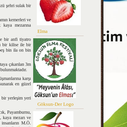
ü şehri sulak bir
amın kemerleri ve
ok kaya mezarına
Elma
bir anfi tiyatro
bir kilise ile bir
eş bin ila on bin
aya çıkarılan 3m
t bulunmaktadır.
üşmanlarına karşı
 sunarak en güzel
ir yerleşim yeri
Göksun-Der Logo
cık, Payamburnu,
, kaya mezarı ve
e insanların M.Ö.