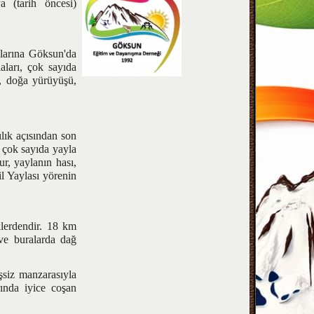
a (tarih öncesi)
larına Göksun'da
aları, çok sayıda
i, doğa yürüyüşü,
lık açısından son
 çok sayıda yayla
r, yaylanın hası,
l Yaylası yörenin
erdendir. 18 km
ve buralarda dağ
iz manzarasıyla
rında iyice coşan