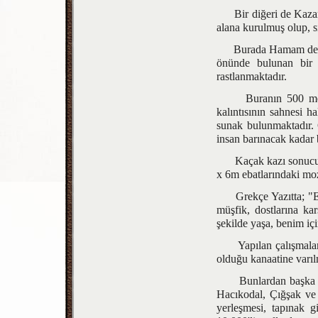
Bir diğeri de Kazande
alana kurulmuş olup, s
Burada Hamam denilen 
önünde bulunan bir 
rastlanmaktadır.
Buranın 500 metre ka
kalıntısının sahnesi h
sunak bulunmaktadır. G
insan barınacak kadar 
Kaçak kazı sonucu Gö
x 6m ebatlarındaki moz
Grekçe Yazıtta; "Eşin
müşfik, dostlarına kar
şekilde yaşa, benim içi
Yapılan çalışmalar s
olduğu kanaatine varılm
Bunlardan başka Gök
Hacıkodal, Çığşak ve
yerleşmesi, tapınak g