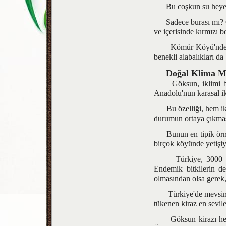
Bu coşkun su heyecan 
Sadece burası mı? Gö
ve içerisinde kırmızı b
Kömür Köyü'nden baş
benekli alabalıkları da
Doğal Klima M
Göksun, iklimi bakım
Anadolu'nun karasal i
Bu özelliği, hem ikli
durumun ortaya çıkmas
Bunun en tipik örneği
birçok köyünde yetişiy
Türkiye, 3000 civar
Endemik bitkilerin de
olmasından olsa gerek,
Türkiye'de mevsimin s
tükenen kiraz en sevil
Göksun kirazı hem kal