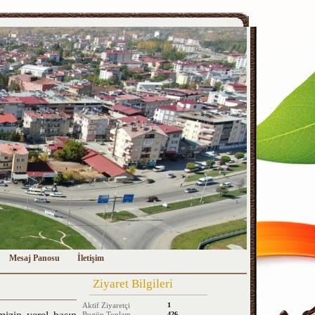
Mesaj Panosu
İletişim
Ziyaret Bilgileri
Aktif Ziyaretçi
1
Bugün Toplam
426