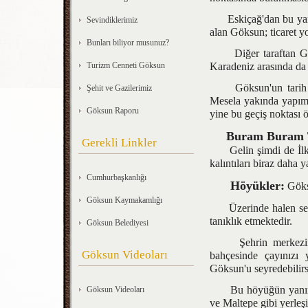
Eskiçağ'dan bu yana 
Sevindiklerimiz
alan Göksun; ticaret y
Bunları biliyor musunuz?
Diğer taraftan Geben
Turizm Cenneti Göksun
Karadeniz arasında da 
Göksun'un tarih sah
Şehit ve Gazilerimiz
Mesela yakında yapımı
Göksun Raporu
yine bu geçiş noktası öz
Buram Buram 
Gerekli Linkler
Gelin şimdi de İlkçağ
kalıntıları biraz daha 
Cumhurbaşkanlığı
Höyükler:
Göksu
Göksun Kaymakamlığı
Üzerinde halen seram
tanıklık etmektedir.
Göksun Belediyesi
Şehrin merkezinde 
Göksun Videoları
bahçesinde çayınızı 
Göksun'u seyredebilirs
Bu höyüğün yanında t
Göksun Videoları
ve Maltepe gibi yerleşi