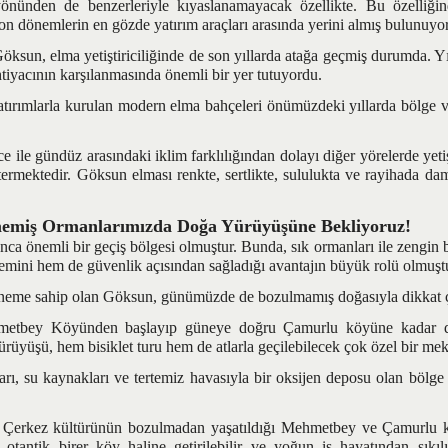
yönünden de benzerleriyle kıyaslanamayacak özellikte. Bu özelliği
son dönemlerin en gözde yatırım araçları arasında yerini almış bulunuyor
sun, elma yetiştiriciliğinde de son yıllarda atağa geçmiş durumda. Yı
htiyacının karşılanmasında önemli bir yer tutuyordu.
rımlarla kurulan modern elma bahçeleri önümüzdeki yıllarda bölge v
e gündüz arasındaki iklim farklılığından dolayı diğer yörelerde yeti
stermektedir. Göksun elması renkte, sertlikte, sululukta ve rayihada d
ğmemiş Ormanlarımızda Doğa Yürüyüşüne Bekliyoruz!
önemli bir geçiş bölgesi olmuştur. Bunda, sık ormanları ile zengin b
mini hem de güvenlik açısından sağladığı avantajın büyük rolü olmuşt
eme sahip olan Göksun, günümüzde de bozulmamış doğasıyla dikkat ç
ey Köyünden başlayıp güneye doğru Çamurlu köyüne kadar 
rüyüşü, hem bisiklet turu hem de atlarla geçilebilecek çok özel bir mek
ı, su kaynakları ve tertemiz havasıyla bir oksijen deposu olan bölge 
rkez kültürünün bozulmadan yaşatıldığı Mehmetbey ve Çamurlu kö
otantik birer köy haline getirilebilir ve yoğun iş hayatından sıkı