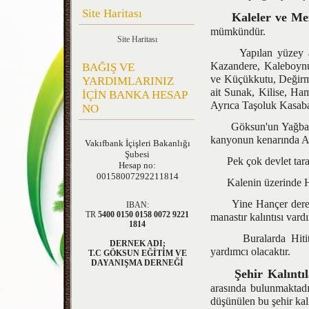
Site Haritası
Kaleler ve Me
mümkündür.
Site Haritası
Yapılan yüzey araştı
Kazandere, Kaleboyn
BAĞIŞ VE
ve Küçükkutu, Değirme
YARDIMLARINIZ
ait Sunak, Kilise, Ha
İÇİN BANKA HESAP
Ayrıca Taşoluk Kasabası
NO
Göksun'un Yağbasan o
kanyonun kenarında Ayb
Vakıfbank
İçişleri Bakanlığı
Şubesi
Pek çok devlet tarafı
Hesap no:
00158007292211814
Kalenin üzerinde Hiti
Yine Hançer deresi k
IBAN:
TR
5400 0150 0158 0072 9221
manastır kalıntısı vardı
1814
Buralarda Hititologl
DERNEK ADI;
yardımcı olacaktır.
T.C GÖKSUN EĞİTİM VE
DAYANIŞMA DERNEĞİ
Şehir Kalıntıl
arasında bulunmaktad
düşünülen bu şehir k