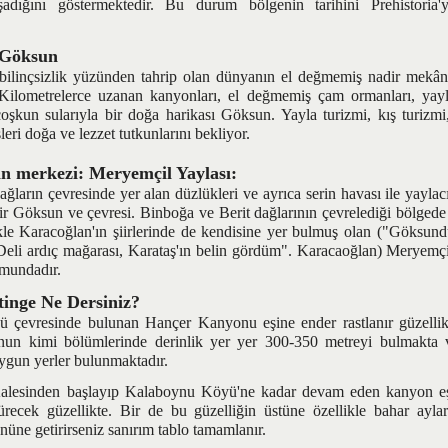
aşadığını göstermektedir. Bu durum bölgenin tarihini Prehistoria'y
 Göksun
nçsizlik yüzünden tahrip olan dünyanın el değmemiş nadir mekân
z. Kilometrelerce uzanan kanyonları, el değmemiş çam ormanları, yayl
coşkun sularıyla bir doğa harikası Göksun. Yayla turizmi, kış turizm
sleri doğa ve lezzet tutkunlarını bekliyor.
in merkezi: Meryemçil Yaylası:
rın çevresinde yer alan düzlükleri ve ayrıca serin havası ile yaylacı
ir Göksun ve çevresi. Binboğa ve Berit dağlarının çevrelediği bölgede
kle Karacoğlan'ın şiirlerinde de kendisine yer bulmuş olan ("Göksundu
Deli ardıç mağarası, Karataş'ın belin gördüm". Karacaoğlan) Meryemçi
mundadır.
inge Ne Dersiniz?
esinde bulunan Hançer Kanyonu eşine ender rastlanır güzellikl
un kimi bölümlerinde derinlik yer yer 300-350 metreyi bulmakta 
 uygun yerler bulunmaktadır.
sinden başlayıp Kalaboynu Köyü'ne kadar devam eden kanyon eşs
ürecek güzellikte. Bir de bu güzelliğin üstüne özellikle bahar ayla
ne getirirseniz sanırım tablo tamamlanır.