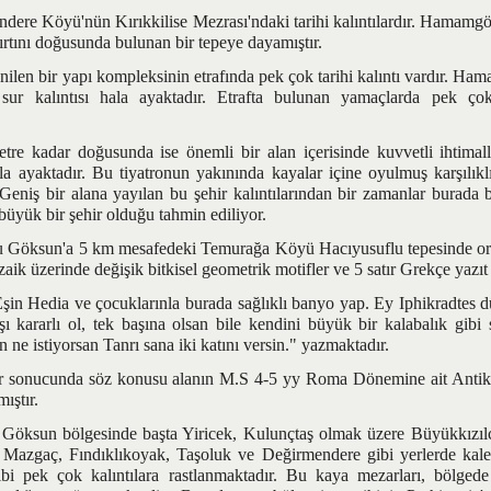
re Köyü'nün Kırıkkilise Mezrası'ndaki tarihi kalıntılardır. Hamamgöz
ırtını doğusunda bulunan bir tepeye dayamıştır.
bir yapı kompleksinin etrafında pek çok tarihi kalıntı vardır. Ham
sur kalıntısı hala ayaktadır. Etrafta bulunan yamaçlarda pek ç
dar doğusunda ise önemli bir alan içerisinde kuvvetli ihtimalle 
ala ayaktadır. Bu tiyatronun yakınında kayalar içine oyulmuş karşılıklı 
eniş bir alana yayılan bu şehir kalıntılarından bir zamanlar burada b
büyük bir şehir olduğu tahmin ediliyor.
ksun'a 5 km mesafedeki Temurağa Köyü Hacıyusuflu tepesinde ort
aik üzerinde değişik bitkisel geometrik motifler ve 5 satır Grekçe yazı
 Hedia ve çocuklarınla burada sağlıklı banyo yap. Ey Iphikradtes d
şı kararlı ol, tek başına olsan bile kendini büyük bir kalabalık gibi
n ne istiyorsan Tanrı sana iki katını versin." yazmaktadır.
onucunda söz konusu alanın M.S 4-5 yy Roma Dönemine ait Antik b
ıştır.
sun bölgesinde başta Yiricek, Kulunçtaş olmak üzere Büyükkızıl
 Mazgaç, Fındıklıkoyak, Taşoluk ve Değirmendere gibi yerlerde kale
ibi pek çok kalıntılara rastlanmaktadır. Bu kaya mezarları, bölged