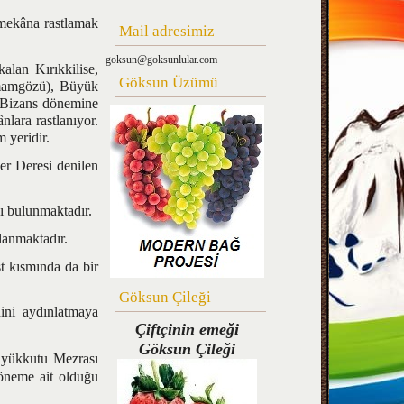
 mekâna rastlamak
Mail adresimiz
goksun@goksunlular.com
lan Kırıkkilise,
Göksun Üzümü
mamgözü), Büyük
e Bizans dönemine
lara rastlanıyor.
m yeridir.
r Deresi denilen
ı bulunmaktadır.
lanmaktadır.
 kısmında da bir
Göksun Çileği
ini aydınlatmaya
Çiftçinin emeği
Göksun Çileği
üyükkutu Mezrası
öneme ait olduğu