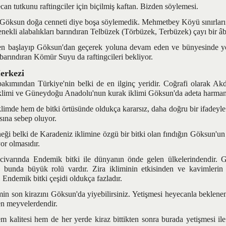
tutkunu raftingciler için biçilmiş kaftan. Bizden söylemesi.
ksun doğa cenneti diye boşa söylemedik. Mehmetbey Köyü sınırları i
enekli alabalıkları barındıran Telbüzek (Törbüzek, Terbüzek) çayı bir âb-
layıp Göksun'dan geçerek yoluna devam eden ve bünyesinde yör
 barındıran Kömür Suyu da raftingcileri bekliyor.
erkezi
ından Türkiye'nin belki de en ilginç yeridir. Coğrafi olarak Akden
klimi ve Güneydoğu Anadolu'nun kurak iklimi Göksun'da adeta harmanl
mde hem de bitki örtüsünde oldukça kararsız, daha doğru bir ifadeyle
ına sebep oluyor.
 belki de Karadeniz iklimine özgü bir bitki olan fındığın Göksun'un
or olmasıdır.
ında Endemik bitki ile dünyanın önde gelen ülkelerindendir. Gö
 bunda büyük rolü vardır. Zira ikliminin etkisinden ve kavimlerin
 Endemik bitki çeşidi oldukça fazladır.
on kirazını Göksun'da yiyebilirsiniz. Yetişmesi heyecanla beklene
en meyvelerdendir.
itesi hem de her yerde kiraz bittikten sonra burada yetişmesi ile