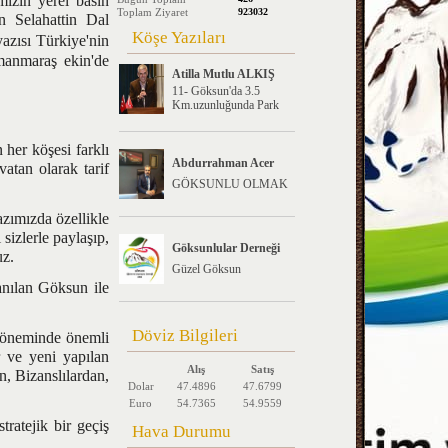
zin yerel basın
Toplam Ziyaret
923032
n Selahattin Dal
Köşe Yazıları
yazısı Türkiye'nin
manmaraş ekin'de
Atilla Mutlu ALKIŞ
11- Göksun'da 3.5
Km.uzunluğunda Park
her köşesi farklı
Abdurrahman Acer
vatan olarak tarif
GÖKSUNLU OLMAK
zımızda özellikle
sizlerle paylaşıp,
Göksunlular Derneği
uz.
Güzel Göksun
nılan Göksun ile
Döviz Bilgileri
döneminde önemli
r ve yeni yapılan
Alış
Satış
, Bizanslılardan,
Dolar
47.4896
47.6799
Euro
54.7365
54.9559
atejik bir geçiş
Hava Durumu