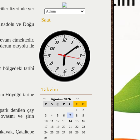
ler üzerinde yer
Saat
 Anadolu ve Doğu
vam etmektedir.
derun otoyolu ile
 bölgedeki tarihî
Takvim
un Höyüğü tarihe
<<
Ağustos 2026
>>
P
S
Ç
P
C
C
P
ark denilen çay
1
2
ovasını ve şirin
3
4
5
6
7
8
9
10
11
12
13
14
15
16
17
18
19
20
21
22
23
kavak, Çataltepe
24
25
26
27
28
29
30
31