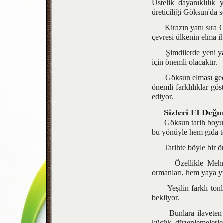
Üstelik dayanıklılık 
üreticiliği Göksun'da 
Kirazın yanı sıra Gök
çevresi ülkenin elma i
Şimdilerde yeni yatı
için önemli olacaktır.
Göksun elması gece il
önemli farklılıklar gö
ediyor.
Sizleri El De
Göksun tarih boyunca 
bu yönüyle hem gıda te
Tarihte böyle bir ön
Özellikle Mehmetb
ormanları, hem yaya yü
Yeşilin farklı tonlar
bekliyor.
Bunlara ilaveten Çe
küçük düzenlemelerle 