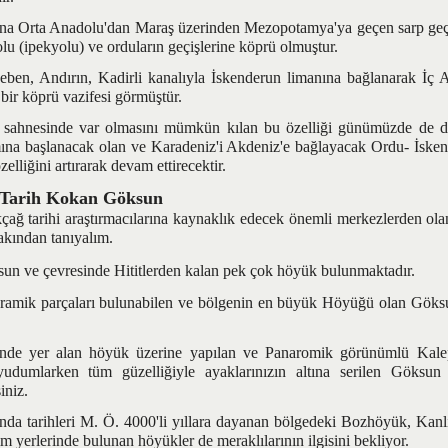
Orta Anadolu'dan Maraş üzerinden Mezopotamya'ya geçen sarp geçit
olu (ipekyolu) ve orduların geçişlerine köprü olmuştur.
, Andırın, Kadirli kanalıyla İskenderun limanına bağlanarak İç
bir köprü vazifesi görmüştür.
nesinde var olmasını mümkün kılan bu özelliği günümüzde de de
na başlanacak olan ve Karadeniz'i Akdeniz'e bağlayacak Ordu- İsken
elliğini artırarak devam ettirecektir.
Tarih Kokan Göksun
 tarihi araştırmacılarına kaynaklık edecek önemli merkezlerden olan
yakından tanıyalım.
n ve çevresinde Hititlerden kalan pek çok höyük bulunmaktadır.
ik parçaları bulunabilen ve bölgenin en büyük Höyüğü olan Göks
yer alan höyük üzerine yapılan ve Panaromik görünümlü Kalep
yudumlarken tüm güzelliğiyle ayaklarınızın altına serilen Göksun 
iniz.
arihleri M. Ö. 4000'li yıllara dayanan bölgedeki Bozhöyük, Kanlı
m yerlerinde bulunan höyükler de meraklılarının ilgisini bekliyor.