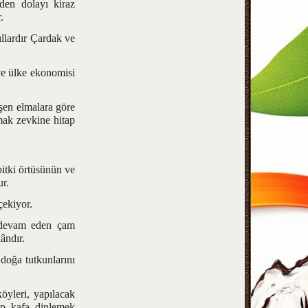
nden dolayı kiraz
.
llardır Çardak ve
e ülke ekonomisi
şen elmalara göre
amak zevkine hitap
itki örtüsünün ve
ur.
ekiyor.
devam eden çam
ândır.
doğa tutkunlarını
yleri, yapılacak
lıp kafa dinlemek