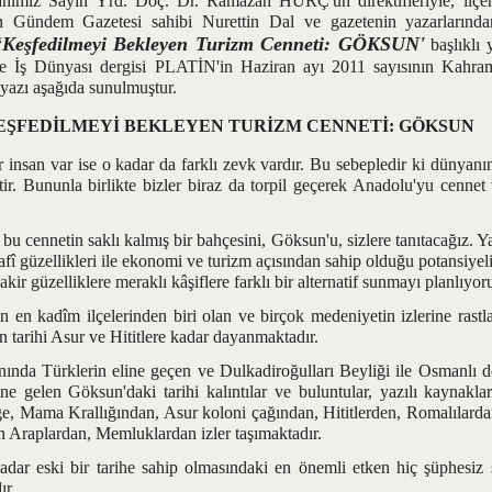
 Sayın Yrd. Doç. Dr. Ramazan HURÇ'un direktifleriyle, ilçemi
 Gündem Gazetesi sahibi Nurettin Dal ve gazetenin yazarlarında
‘Keşfedilmeyi Bekleyen Turizm Cenneti: GÖKSUN'
başlıklı 
 İş Dünyası dergisi PLATİN'in Haziran ayı 2011 sayısının Kahra
yazı aşağıda sunulmuştur.
EŞFEDİLMEYİ BEKLEYEN TURİZM CENNETİ: GÖKSUN
n var ise o kadar da farklı zevk vardır. Bu sebepledir ki dünyanın 
tir. Bununla birlikte bizler biraz da torpil geçerek Anadolu'yu cennet 
ennetin saklı kalmış bir bahçesini, Göksun'u, sizlere tanıtacağız. Ya
fî güzellikleri ile ekonomi ve turizm açısından sahip olduğu potansiyeli 
akir güzelliklere meraklı kâşiflere farklı bir alternatif sunmayı planlıyor
kadîm ilçelerinden biri olan ve birçok medeniyetin izlerine rastla
n tarihi Asur ve Hititlere kadar dayanmaktadır.
a Türklerin eline geçen ve Dulkadiroğulları Beyliği ile Osmanlı 
ne gelen Göksun'daki tarihi kalıntılar ve buluntular, yazılı kaynakla
ge, Mama Krallığından, Asur koloni çağından, Hititlerden, Romalılardan
 Araplardan, Memluklardan izler taşımaktadır.
ski bir tarihe sahip olmasındaki en önemli etken hiç şüphesiz str
ır.