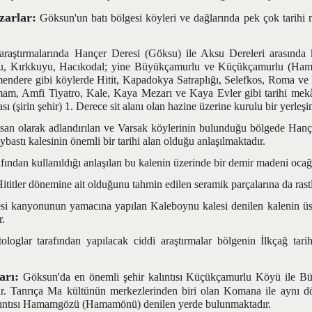
zarlar:
Göksun'un batı bölgesi köyleri ve dağlarında pek çok tarihi
rmalarında Hançer Deresi (Göksu) ile Aksu Dereleri arasında ka
u, Kırkkuyu, Hacıkodal; yine Büyükçamurlu ve Küçükçamurlu (Ha
ndere gibi köylerde Hitit, Kapadokya Satraplığı, Selefkos, Roma v
mam, Amfi Tiyatro, Kale, Kaya Mezarı ve Kaya Evler gibi tarihi mekân
 (şirin şehir) 1. Derece sit alanı olan hazine üzerine kurulu bir yerleşi
larak adlandırılan ve Varsak köylerinin bulunduğu bölgede Hançe
astı kalesinin önemli bir tarihi alan olduğu anlaşılmaktadır.
ndan kullanıldığı anlaşılan bu kalenin üzerinde bir demir madeni ocağ
tler dönemine ait olduğunu tahmin edilen seramik parçalarına da rast
anyonunun yamacına yapılan Kaleboynu kalesi denilen kalenin üst
r.
ar tarafından yapılacak ciddi araştırmalar bölgenin İlkçağ tarih
arı:
Göksun'da en önemli şehir kalıntısı Küçükçamurlu Köyü ile B
ır. Tanrıça Ma kültünün merkezlerinden biri olan Komana ile aynı d
alıntısı Hamamgözü (Hamamönü) denilen yerde bulunmaktadır.