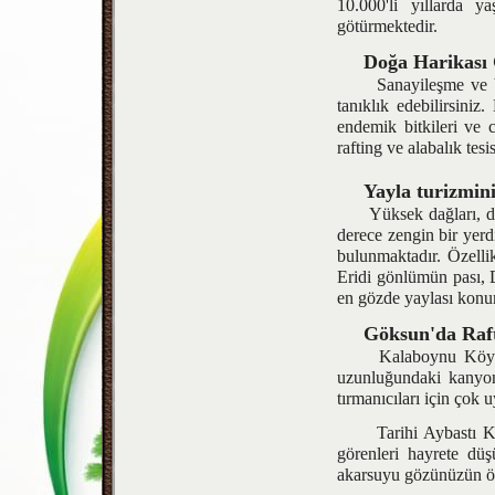
10.000'li yıllarda y
götürmektedir.
Doğa Harikası
Sanayileşme ve bili
tanıklık edebilirsini
endemik bitkileri ve 
rafting ve alabalık tesi
Yayla turizmin
Yüksek dağları, dağla
derece zengin bir yerd
bulunmaktadır. Özelli
Eridi gönlümün pası, 
en gözde yaylası konu
Göksun'da Raft
Kalaboynu Köyü çevr
uzunluğundaki kanyon
tırmanıcıları için çok
Tarihi Aybastı Kale
görenleri hayrete düş
akarsuyu gözünüzün önü