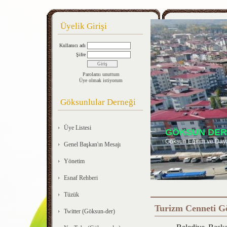
Üyelik Girişi
Kullanıcı adı
Şifre
Parolamı unuttum
Üye olmak istiyorum
Göksunlular Derneği
Üye Listesi
GÖKSUN DER
Göksun Eğitim ve Day
Genel Başkan'ın Mesajı
Yönetim
Esnaf Rehberi
Tüzük
Turizm Cenneti G
Twitter (Göksun-der)