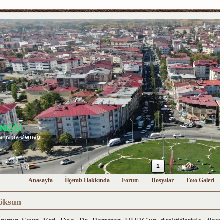
NEĞİ
anışma Derneği
1
Anasayfa
İlçemiz Hakkında
Forum
Dosyalar
Foto Galeri
öksun