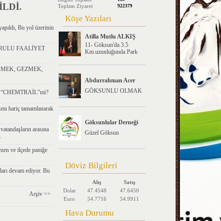
LDİ.
Toplam Ziyaret
922379
Köşe Yazıları
apıldı, Bu yol üzerinin
Atilla Mutlu ALKIŞ
11- Göksun'da 3.5
RULU FAALİYET
Km.uzunluğunda Park
ÜMEK, GEZMEK,
Abdurrahman Acer
GÖKSUNLU OLMAK
sa “CHEMTRAİL”mi?
smı hariç tamamlanarak
Göksunlular Derneği
atandaşların arasına
Güzel Göksun
.
zen ve ilçede paniğe
Döviz Bilgileri
ları devam ediyor. Bu
Alış
Satış
Dolar
47.4548
47.6450
Arşiv >>
Euro
54.7716
54.9911
Hava Durumu