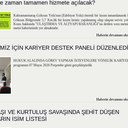
 ne zaman tamamen hizmete açılacak?
Kahramanmaraş-Göksun Yolu'nun (Edebiyat Yolu) önemli bir kısmı tamamlanarak h
Göksun Bölgesinde 5,7 Km.lik bir kısmı henüz yapılmamış olup ulaşım servis yolu
Konu hakkında "ULAŞTIRMA VE ALTYAPI BAKANLIĞI"na iletilen soru metni v
metni haberimizde yer almaktadır.
Haberin devamını oku
MİZ İÇİN KARİYER DESTEK PANELİ DÜZENLED
HUKUK ALALINDA GÖREV YAPMAK İSTEYENLERE YÖNELİK KARİYER
programını 07 Mayıs 2026 Perşembe günü gerçekleştirdik
Haberin devamını oku
AŞI VE KURTULUŞ SAVAŞINDA ŞEHİT DÜŞEN
IN İSİM LİSTESİ