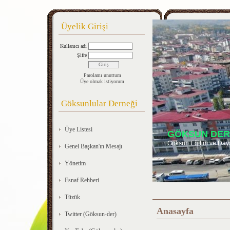
Üyelik Girişi
Kullanıcı adı
Şifre
Parolamı unuttum
Üye olmak istiyorum
Göksunlular Derneği
Üye Listesi
GÖKSUN DER
Göksun Eğitim ve Day
Genel Başkan'ın Mesajı
Yönetim
Esnaf Rehberi
Tüzük
Anasayfa
Twitter (Göksun-der)