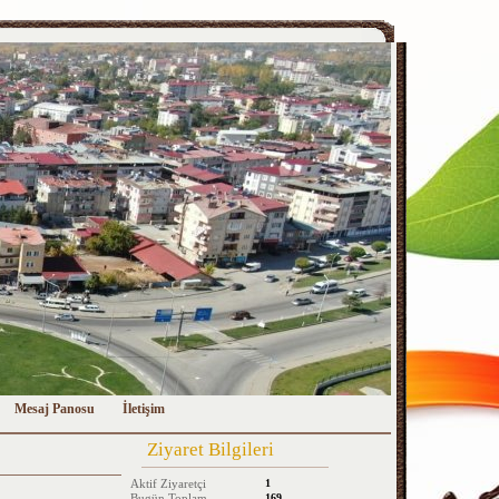
Mesaj Panosu
İletişim
Ziyaret Bilgileri
Aktif Ziyaretçi
1
Bugün Toplam
169