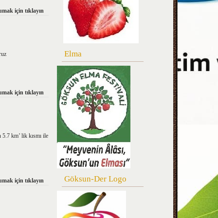
mak için tıklayın
Elma
ruz
mak için tıklayın
.7 km’ lik kısmı ile
Göksun-Der Logo
mak için tıklayın