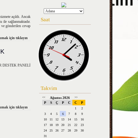
izmete açıldı. Ancak
Saat
 ile sağlanmaktadır.
e gönderilen cevap
mak için tıklayın
İK
 DESTEK PANELİ
Takvim
<<
Ağustos 2026
>>
P
S
Ç
P
C
C
P
mak için tıklayın
1
2
3
4
5
6
7
8
9
10
11
12
13
14
15
16
17
18
19
20
21
22
23
24
25
26
27
28
29
30
31