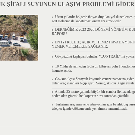
K ŞİFALI SUYUNUN ULAŞIM PROBLEMİ GİDERİ
Uzun yıllardır bölgede ihtiyaç duyulan yol düzenlemesi y
sert malzeme ile kapatılması önem arz etmektedir
DERNEĞİMİZ 2023-2026 DÖNEMİ YÖNETİM KU
RAPORU
EN İYİ REÇETE; AÇIK VE TEMİZ HAVADA YÜR
YEMEK VE İÇMEKLE SAĞLANIR.
Gökyüzünü kaplayan bulutlar; “CONTRAİL” mi yok
10 Yıldır devam eden Göksun Elbistan yolu 1 km.lik kı
hizmete açıldı.
Göksun ilçesi Saraycık köyünde cenaze namazına giden v
dalan araç insanları biçip geçti. Sonuç, iki ölü 3 ağır yaralı.
Altında 35 metre çapında büyük bir çember ile havada ge
neden olan gizemli helikopterin sırrı sonradan çözüldü
Turka'nın araç muayene istasyonları için bayilik başvuru
talepler içinde Göksun'unda yer alması temennimizdir.