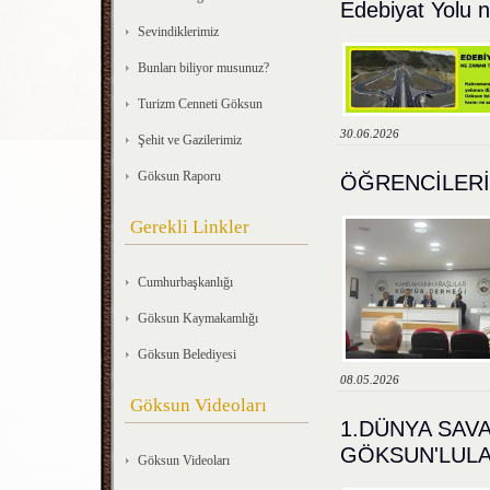
Edebiyat Yolu
Sevindiklerimiz
Bunları biliyor musunuz?
Turizm Cenneti Göksun
30.06.2026
Şehit ve Gazilerimiz
Göksun Raporu
ÖĞRENCİLERİ
Gerekli Linkler
Cumhurbaşkanlığı
Göksun Kaymakamlığı
Göksun Belediyesi
08.05.2026
Göksun Videoları
1.DÜNYA SAV
GÖKSUN'LULAR
Göksun Videoları