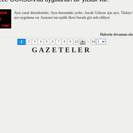
Aynı yasal düzenlemeler, Aynı durumdaki yerler, Ancak Göksun için ayrı, Türkiye’d
ayrı uygulama var. Anayasa’nın eşitlik ilkesi burada göz ardı ediliyor.
Haberin devamını oku
...
1
2
3
4
5
6
7
8
9
10
34
G A Z E T E L E R