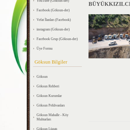
YouTube (Göksun-der)
BÜYÜKKIZILCI
Facebook (Göksun-der)
Vefat İlanları (Facebook)
instagram (Göksun-der)
Facebook Grup (Göksun-der)
Üye Formu
Göksun Bilgiler
Göksun
Göksun Rehberi
Göksun Kurumlar
Göksun Pehlivanları
Göksun Mahalle - Köy
Muhtarları
Göksun Lügatı