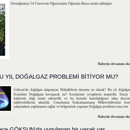
Derneğimizce 54 Üniversite Öğrencimize Öğrenim Bursu temin edilmiştir.
Haberin devamını oku
U YIL DOĞALGAZ PROBLEMİ BİTİYOR MU?
Göksun'da doğalgaz ulaşmayan Mahallelerin durumu ne olacak? Bu yıl doğalg
Konutları Doğalgaza kavuşacak mı? Sorularının cevaplarını araştırdık. Enerji
hakkında bilgi temin edemedik ve bu konuda hazırladığımız talep dosya
milletvekillerine aktardık. Umudumuz Kahramanmaraş Milletvekllerimiz kon
çalışmaların yaplımasını sağlar ve bölgemizde yaşanan Doğalgaz problemi sona erer.
Haberin devamını oku
ece GÖKSUN'da uygulanan bir yasak var.