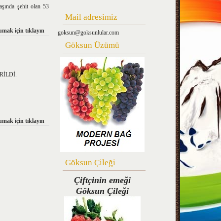
aşında şehit olan 53
Mail adresimiz
mak için tıklayın
goksun@goksunlular.com
Göksun Üzümü
İLDİ.
mak için tıklayın
Göksun Çileği
Çiftçinin emeği
Göksun Çileği