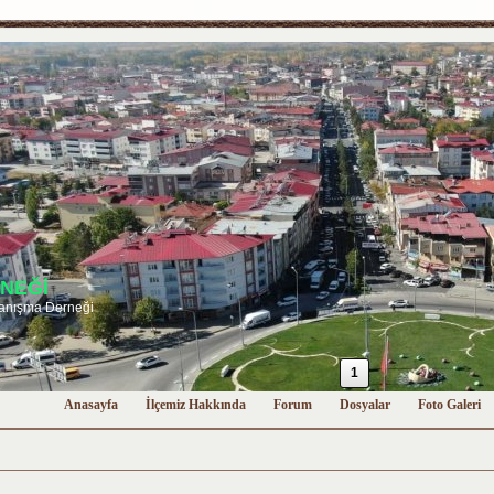
NEĞİ
anışma Derneği
1
Anasayfa
İlçemiz Hakkında
Forum
Dosyalar
Foto Galeri