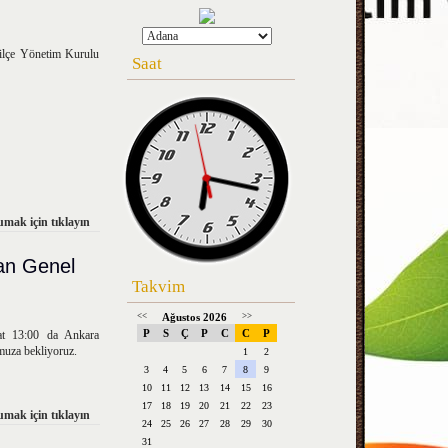
ilçe Yönetim Kurulu
Saat
mak için tıklayın
an Genel
Takvim
<<
Ağustos 2026
>>
P
S
Ç
P
C
C
P
at 13:00 da Ankara
muza bekliyoruz.
1
2
3
4
5
6
7
8
9
10
11
12
13
14
15
16
17
18
19
20
21
22
23
mak için tıklayın
24
25
26
27
28
29
30
31