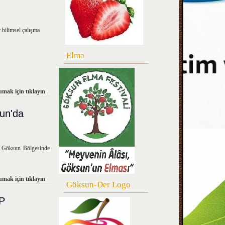
bilimsel çalışma
Elma
mak için tıklayın
un'da
e Göksun Bölgesinde
mak için tıklayın
Göksun-Der Logo
P