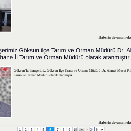
Haberin devamını oku
şerimiz Göksun ilçe Tarım ve Orman Müdürü Dr. 
ne İl Tarım ve Orman Müdürü olarak atanmıştır.
Göksun’lu hemşerimiz Göksun ilçe Tarım ve Orman Müdürü Dr. Ahmet Mesut K
Tarım ve Orman Müdürü olarak atanmıştır.
Haberin devamını oku
...
1
2
3
4
5
6
7
8
9
10
34