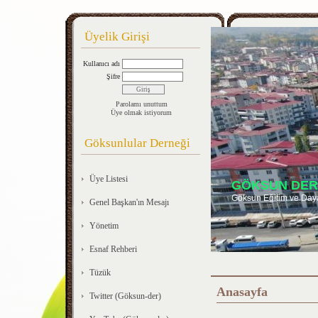
Üyelik Girişi
Kullanıcı adı
Şifre
Parolamı unuttum
Üye olmak istiyorum
Göksunlular Derneği
Üye Listesi
GÖKSUN DER
Göksun Eğitim ve Day
Genel Başkan'ın Mesajı
Yönetim
Esnaf Rehberi
Tüzük
Anasayfa
Twitter (Göksun-der)