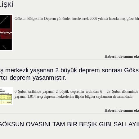
LİŞKİ
Göksun Bölgesinin Deprem yönünden incelenerek 2006 yılında hazırlanmış güzel bir 
Haberin devamını oku
 merkezli yaşanan 2 büyük deprem sonrası Göks
rtçı deprem yaşanmıştır.
6 Şubat tarihinde yaşanan 2 büyük depremin ardından 6 - 28 Şubat dönemind
yaşanan 1.914 artçı deprem merkezlerine ilişkin bilgiler sayfamızın devamındadır
Haberin devamını oku
ÖKSUN OVASINI TAM BİR BEŞİK GİBİ SALLAYI