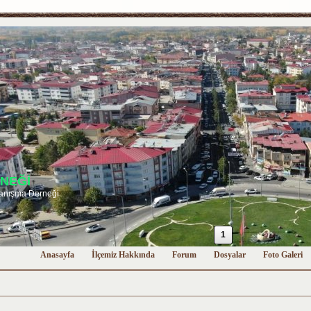
NEĞİ
anışma Derneği
1
Anasayfa
İlçemiz Hakkında
Forum
Dosyalar
Foto Galeri