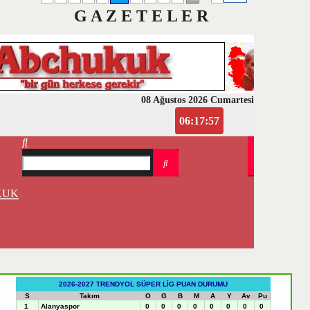
G A Z E T E L E R