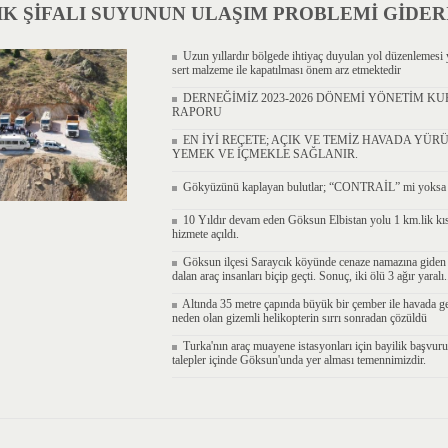
K ŞİFALI SUYUNUN ULAŞIM PROBLEMİ GİDERİ
Uzun yıllardır bölgede ihtiyaç duyulan yol düzenlemesi y
sert malzeme ile kapatılması önem arz etmektedir
DERNEĞİMİZ 2023-2026 DÖNEMİ YÖNETİM KU
RAPORU
EN İYİ REÇETE; AÇIK VE TEMİZ HAVADA YÜR
YEMEK VE İÇMEKLE SAĞLANIR.
Gökyüzünü kaplayan bulutlar; “CONTRAİL” mi yok
10 Yıldır devam eden Göksun Elbistan yolu 1 km.lik kı
hizmete açıldı.
Göksun ilçesi Saraycık köyünde cenaze namazına giden v
dalan araç insanları biçip geçti. Sonuç, iki ölü 3 ağır yaralı.
Altında 35 metre çapında büyük bir çember ile havada ge
neden olan gizemli helikopterin sırrı sonradan çözüldü
Turka'nın araç muayene istasyonları için bayilik başvuru
talepler içinde Göksun'unda yer alması temennimizdir.