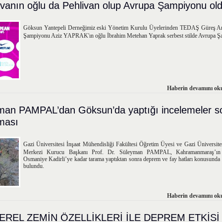
ivanın oğlu da Pehlivan olup Avrupa Şampiyonu old
Göksun Yantepeli Derneğimiz eski Yönetim Kurulu Üyelerinden TEDAŞ Güreş An
Şampiyonu Aziz YAPRAK'ın oğlu İbrahim Metehan Yaprak serbest stilde Avrupa Ş
Haberin devamını oku
yman PAMPAL’dan Göksun’da yaptığı incelemeler so
ması
Gazi Üniversitesi İnşaat Mühendisliği Fakültesi Öğretim Üyesi ve Gazi Üniversit
Merkezi Kurucu Başkanı Prof. Dr. Süleyman PAMPAL, Kahramanmaraş’ın 
Osmaniye Kadirli’ye kadar tarama yaptıktan sonra deprem ve fay hatları konusunda
bulundu.
Haberin devamını oku
REL ZEMİN ÖZELLİKLERİ İLE DEPREM ETKİSİ