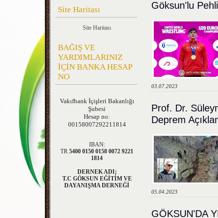
Göksun'lu Pehl
Site Haritası
Site Haritası
BAĞIŞ VE
YARDIMLARINIZ
İÇİN BANKA HESAP
NO
03.07.2023
Vakıfbank
İçişleri Bakanlığı
Prof. Dr. Süle
Şubesi
Hesap no:
Deprem Açıkla
00158007292211814
IBAN:
TR
5400 0150 0158 0072 9221
1814
DERNEK ADI;
T.C GÖKSUN EĞİTİM VE
DAYANIŞMA DERNEĞİ
05.04.2023
GÖKSUN'DA YE