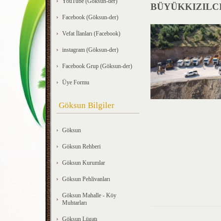
YouTube (Göksun-der)
BÜYÜKKIZILCI
Facebook (Göksun-der)
Vefat İlanları (Facebook)
instagram (Göksun-der)
Facebook Grup (Göksun-der)
Üye Formu
Göksun Bilgiler
Göksun
Göksun Rehberi
Göksun Kurumlar
Göksun Pehlivanları
Göksun Mahalle - Köy
Muhtarları
Göksun Lügatı