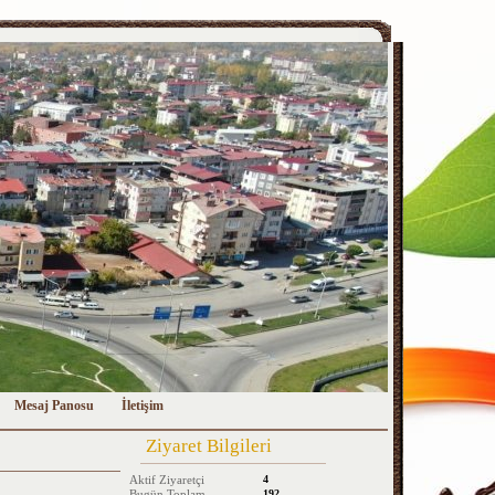
Mesaj Panosu
İletişim
Ziyaret Bilgileri
Aktif Ziyaretçi
4
Bugün Toplam
192