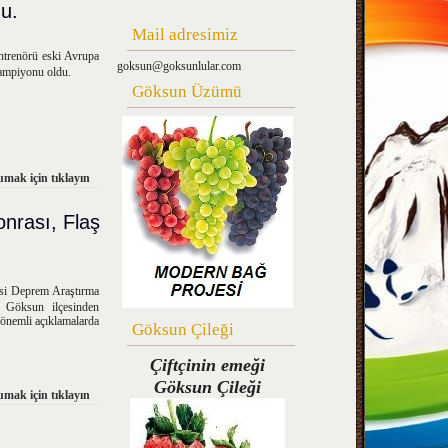
u.
Mail adresimiz
trenörü eski Avrupa
goksun@goksunlular.com
ampiyonu oldu.
Göksun Üzümü
mak için tıklayın
nrası, Flaş
esi Deprem Araştırma
Göksun ilçesinden
 önemli açıklamalarda
Göksun Çileği
Çiftçinin emeği
Göksun Çileği
mak için tıklayın