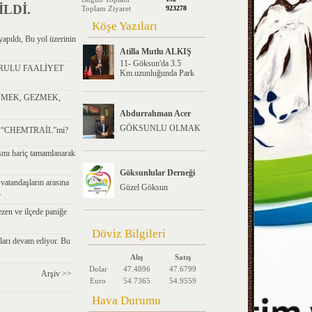
LDİ.
Toplam Ziyaret
923278
Köşe Yazıları
apıldı, Bu yol üzerinin
Atilla Mutlu ALKIŞ
11- Göksun'da 3.5
RULU FAALİYET
Km.uzunluğunda Park
ÜMEK, GEZMEK,
Abdurrahman Acer
GÖKSUNLU OLMAK
sa “CHEMTRAİL”mi?
smı hariç tamamlanarak
Göksunlular Derneği
atandaşların arasına
Güzel Göksun
.
zen ve ilçede paniğe
Döviz Bilgileri
ları devam ediyor. Bu
Alış
Satış
Dolar
47.4896
47.6799
Arşiv >>
Euro
54.7365
54.9559
Hava Durumu