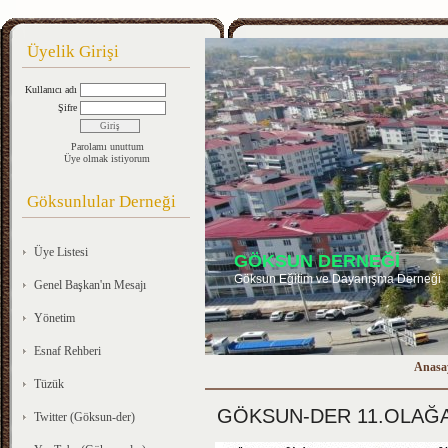
Üyelik Girişi
Kullanıcı adı
Şifre
Parolamı unuttum
Üye olmak istiyorum
Göksunlular Derneği
Üye Listesi
GÖKSUN DERNEĞİ
Göksun Eğitim ve Dayanışma Derneği
Genel Başkan'ın Mesajı
Yönetim
Esnaf Rehberi
Anasa
Tüzük
GÖKSUN-DER 11.OLAĞA
Twitter (Göksun-der)