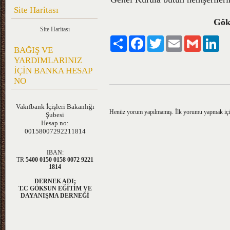
Site Haritası
Gök
Site Haritası
Paylaş
Facebook
Twitter
Email
Gmail
Lin
BAĞIŞ VE
YARDIMLARINIZ
İÇİN BANKA HESAP
NO
Vakıfbank
İçişleri Bakanlığı
Henüz yorum yapılmamış. İlk yorumu yapmak iç
Şubesi
Hesap no:
00158007292211814
IBAN:
TR
5400 0150 0158 0072 9221
1814
DERNEK ADI;
T.C GÖKSUN EĞİTİM VE
DAYANIŞMA DERNEĞİ