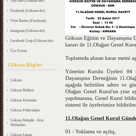
YouTube (Göksun-der)
Facebook (Göksun-der)
Vefat İlanları (Facebook)
instagram (Göksun-der)
Göksun Eğitim ve Dayanışma De
Facebook Grup (Göksun-der)
kararı ile 11.Olağan Genel Kurul 
Üye Formu
Toplantıda alınan karar metni a
Göksun Bilgiler
Yönetim Kurulu Üyeleri 04 Ş
Dayanışma Derneğinin 11.Olağ
Göksun
aşağıda belirtilen adres ve 
Göksun Rehberi
Olağan Genel Kurul'un yine a
yapılmasına, Genel Kurul bildi
Göksun Kurumlar
sistemi ile üyelerimize bildirilm
Göksun Pehlivanları
11.Olağan Genel Kurul Günd
Göksun Mahalle - Köy
Muhtarları
01 - Yoklama ve açılış,
Göksun Lügatı