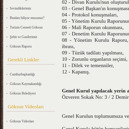
02 - Divan Kurulu'nun oluşturu
03 - Genel Başkan'ın konuşması
Sevindiklerimiz
04 - Protokol konuşmaları,
Bunları biliyor musunuz?
05 - Yönetim Kurulu Raporunu
06 - Mali Raporun okunması,
Turizm Cenneti Göksun
07 - Denetim Kurulu Raporunu
Şehit ve Gazilerimiz
08 - Yönetim Kurulu Raporu,
ibrası,
Göksun Raporu
09 - Tüzük tadilatı yapılması,
10 - Zorunlu organların seçimi,
Gerekli Linkler
11 - Dilek ve temenniler,
12 - Kapanış.
Cumhurbaşkanlığı
Göksun Kaymakamlığı
Genel Kurul yapılacak yerin a
Göksun Belediyesi
Özveren Sokak No: 3 / 2 Demi
Göksun Videoları
Genel Kurulun toplumumuza ve m
Göksun Videoları
Genel Kurula bütün hemşerilerim