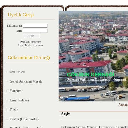
Üyelik Girişi
Kullanıcı adı
Şifre
Parolamı unuttum
Üye olmak istiyorum
Göksunlular Derneği
Üye Listesi
GÖKSUN DERNEĞİ
Göksun Eğitim ve Dayanışma Derneği
Genel Başkan'ın Mesajı
Yönetim
Esnaf Rehberi
Anasa
Tüzük
Arşiv
Twitter (Göksun-der)
Göksun'lu Avrupa 3'üncüsü Güreşçiden Kaymakam