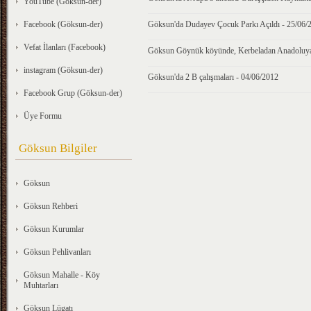
YouTube (Göksun-der)
Facebook (Göksun-der)
Göksun'da Dudayev Çocuk Parkı Açıldı - 25/06/
Vefat İlanları (Facebook)
Göksun Göynük köyünde, Kerbeladan Anadoluya 1
instagram (Göksun-der)
Göksun'da 2 B çalışmaları - 04/06/2012
Facebook Grup (Göksun-der)
Üye Formu
Göksun Bilgiler
Göksun
Göksun Rehberi
Göksun Kurumlar
Göksun Pehlivanları
Göksun Mahalle - Köy
Muhtarları
Göksun Lügatı