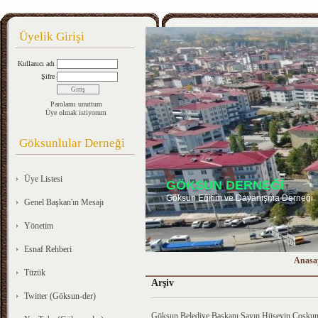
Üyelik Girişi
Kullanıcı adı
Şifre
Parolamı unuttum
Üye olmak istiyorum
Göksunlular Derneği
Üye Listesi
GÖKSUN DERNEĞİ
Göksun Eğitim ve Dayanışma Derneği
Genel Başkan'ın Mesajı
Yönetim
Esnaf Rehberi
Anasa
Tüzük
Arşiv
Twitter (Göksun-der)
Göksun Belediye Başkanı Sayın Hüseyin Coşkun