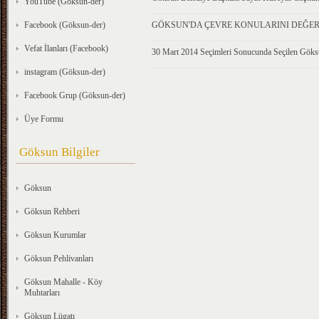
YouTube (Göksun-der)
Facebook (Göksun-der)
GÖKSUN'DA ÇEVRE KONULARINI DEĞERLE
Vefat İlanları (Facebook)
30 Mart 2014 Seçimleri Sonucunda Seçilen Göks
instagram (Göksun-der)
Facebook Grup (Göksun-der)
Üye Formu
Göksun Bilgiler
Göksun
Göksun Rehberi
Göksun Kurumlar
Göksun Pehlivanları
Göksun Mahalle - Köy
Muhtarları
Göksun Lügatı