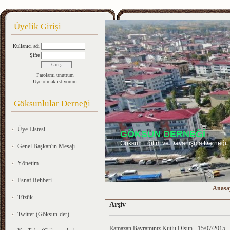
Üyelik Girişi
Kullanıcı adı
Şifre
Parolamı unuttum
Üye olmak istiyorum
Göksunlular Derneği
Üye Listesi
GÖKSUN DERNEĞİ
Göksun Eğitim ve Dayanışma Derneği
Genel Başkan'ın Mesajı
Yönetim
Esnaf Rehberi
Anasa
Tüzük
Arşiv
Twitter (Göksun-der)
Ramazan Bayramınız Kutlu Olsun - 15/07/2015