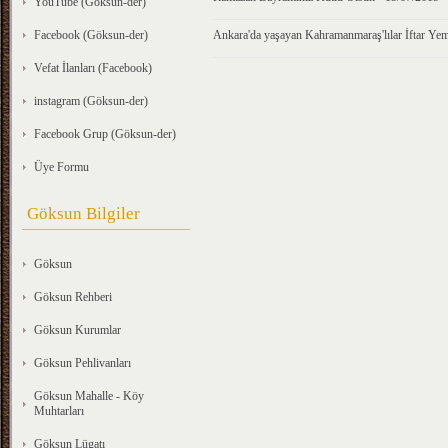
YouTube (Göksun-der)
Facebook (Göksun-der)
Ankara'da yaşayan Kahramanmaraş'lılar İftar Yem
Vefat İlanları (Facebook)
instagram (Göksun-der)
Facebook Grup (Göksun-der)
Üye Formu
Göksun Bilgiler
Göksun
Göksun Rehberi
Göksun Kurumlar
Göksun Pehlivanları
Göksun Mahalle - Köy
Muhtarları
Göksun Lügatı