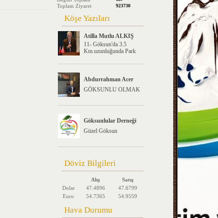
Toplam Ziyaret
923730
Köşe Yazıları
Atilla Mutlu ALKIŞ
11- Göksun'da 3.5
Km.uzunluğunda Park
Abdurrahman Acer
GÖKSUNLU OLMAK
Göksunlular Derneği
Güzel Göksun
Döviz Bilgileri
Alış
Satış
Dolar
47.4896
47.6799
Euro
54.7365
54.9559
Hava Durumu