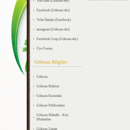
YouTube (Göksun-der)
Facebook (Göksun-der)
Vefat İlanları (Facebook)
instagram (Göksun-der)
Facebook Grup (Göksun-der)
Üye Formu
Göksun Bilgiler
Göksun
Göksun Rehberi
Göksun Kurumlar
Göksun Pehlivanları
Göksun Mahalle - Köy
Muhtarları
Göksun Lügatı