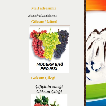
Mail adresimiz
goksun@goksunlular.com
Göksun Üzümü
Göksun Çileği
Çiftçinin emeği
Göksun Çileği