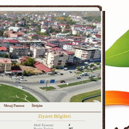
Mesaj Panosu
İletişim
Ziyaret Bilgileri
Aktif Ziyaretçi
4
Bugün Toplam
187