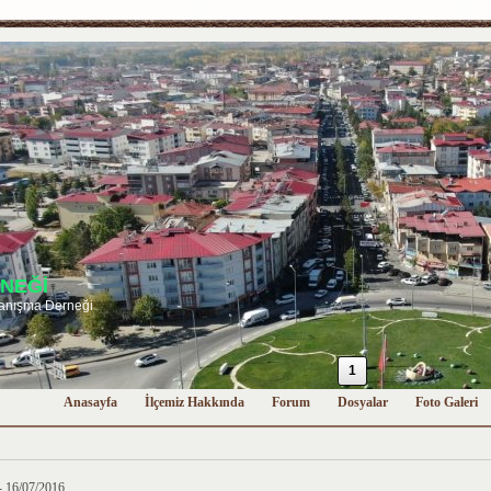
NEĞİ
anışma Derneği
1
Anasayfa
İlçemiz Hakkında
Forum
Dosyalar
Foto Galeri
6/07/2016