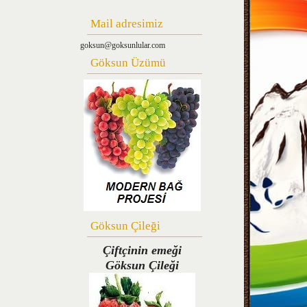
Mail adresimiz
goksun@goksunlular.com
Göksun Üzümü
Göksun Çileği
Çiftçinin emeği
Göksun Çileği