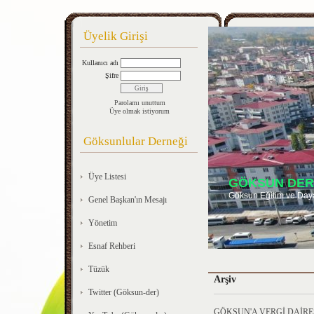
Üyelik Girişi
Kullanıcı adı
Şifre
Parolamı unuttum
Üye olmak istiyorum
Göksunlular Derneği
Üye Listesi
GÖKSUN DER
Göksun Eğitim ve Day
Genel Başkan'ın Mesajı
Yönetim
Esnaf Rehberi
Tüzük
Arşiv
Twitter (Göksun-der)
GÖKSUN'A VERGİ DAİRES