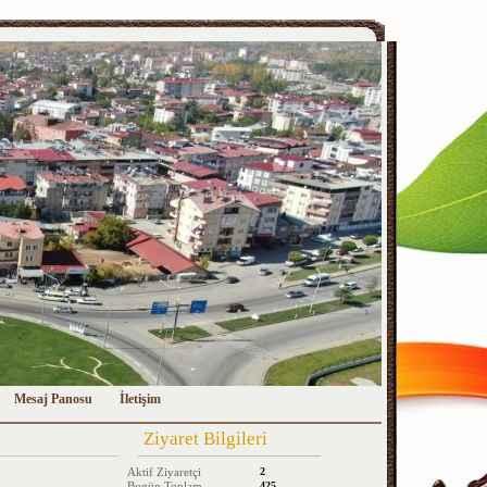
Mesaj Panosu
İletişim
Ziyaret Bilgileri
Aktif Ziyaretçi
2
Bugün Toplam
425