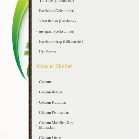
YouTube (Göksun-der)
Facebook (Göksun-der)
Vefat İlanları (Facebook)
instagram (Göksun-der)
Facebook Grup (Göksun-der)
Üye Formu
Göksun Bilgiler
Göksun
Göksun Rehberi
Göksun Kurumlar
Göksun Pehlivanları
Göksun Mahalle - Köy
Muhtarları
Göksun Lügatı