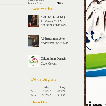
Toplam Ziyaret
923511
Köşe Yazıları
Atilla Mutlu ALKIŞ
11- Göksun'da 3.5
Km.uzunluğunda Park
Abdurrahman Acer
GÖKSUNLU OLMAK
Göksunlular Derneği
Güzel Göksun
Döviz Bilgileri
Alış
Satış
Dolar
47.4896
47.6799
Euro
54.7365
54.9559
Hava Durumu