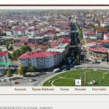
NEĞİ
anışma Derneği
1
Anasayfa
İlçemiz Hakkında
Forum
Dosyalar
Foto Galeri
İ MÜDÜRLÜĞÜ AÇILIYOR - 03/06/2025