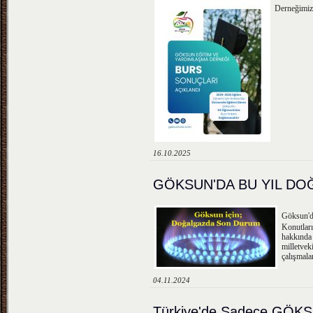
Derneğimizc
16.10.2025
GÖKSUN'DA BU YIL DO
Göksun'd
Konutlar
hakkınd
milletve
çalışmala
04.11.2024
Türkiye'de Sadece GÖKSU