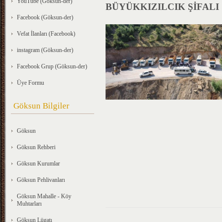
YouTube (Göksun-der)
BÜYÜKKIZILCIK ŞİFALI
Facebook (Göksun-der)
Vefat İlanları (Facebook)
instagram (Göksun-der)
Facebook Grup (Göksun-der)
Üye Formu
Göksun Bilgiler
Göksun
Göksun Rehberi
Göksun Kurumlar
Göksun Pehlivanları
Göksun Mahalle - Köy
Muhtarları
Göksun Lügatı