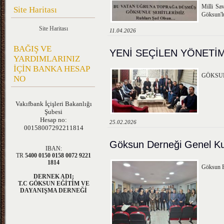
Milli Sa
Site Haritası
Göksun'lu
Site Haritası
11.04.2026
BAĞIŞ VE
YENİ SEÇİLEN YÖNETİM
YARDIMLARINIZ
İÇİN BANKA HESAP
GÖKSUN
NO
Vakıfbank
İçişleri Bakanlığı
Şubesi
Hesap no:
25.02.2026
00158007292211814
Göksun Derneği Genel Kur
IBAN:
TR
5400 0150 0158 0072 9221
1814
Göksun E
DERNEK ADI;
T.C GÖKSUN EĞİTİM VE
DAYANIŞMA DERNEĞİ