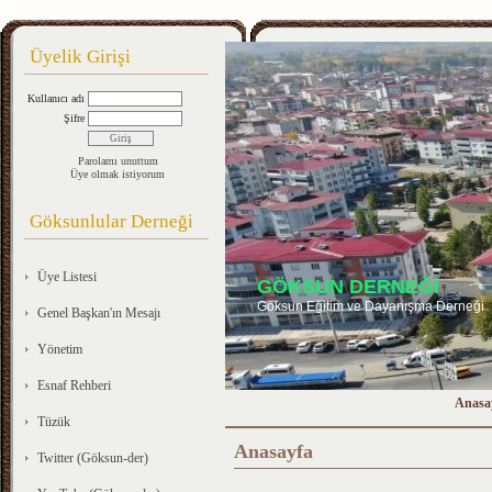
Üyelik Girişi
Kullanıcı adı
Şifre
Parolamı unuttum
Üye olmak istiyorum
Göksunlular Derneği
Üye Listesi
GÖKSUN DERNEĞİ
Göksun Eğitim ve Dayanışma Derneği
Genel Başkan'ın Mesajı
Yönetim
Esnaf Rehberi
Anasa
Tüzük
Anasayfa
Twitter (Göksun-der)