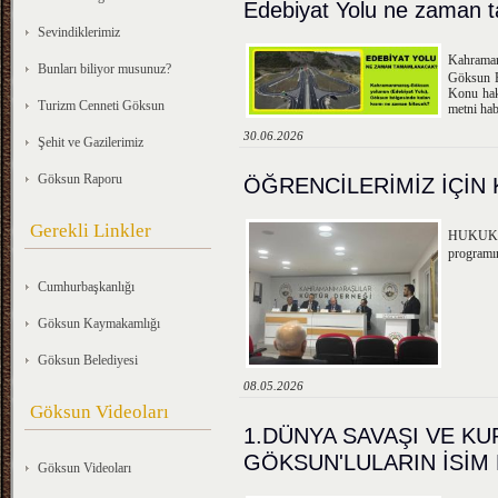
Edebiyat Yolu ne zaman 
Sevindiklerimiz
Kahraman
Bunları biliyor musunuz?
Göksun B
Konu ha
Turizm Cenneti Göksun
metni hab
30.06.2026
Şehit ve Gazilerimiz
Göksun Raporu
ÖĞRENCİLERİMİZ İÇİN
Gerekli Linkler
HUKUK 
programı
Cumhurbaşkanlığı
Göksun Kaymakamlığı
Göksun Belediyesi
08.05.2026
Göksun Videoları
1.DÜNYA SAVAŞI VE K
GÖKSUN'LULARIN İSİM 
Göksun Videoları